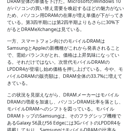
DRAM全体の単価を下げた。MicrosoftのWindows 10
がパソコンの買い替え需要を喚起するほどの魅力がない
ため、パソコン用DRAMの在庫が増え単価が下がってき
ている。第3四半期には第2四半期よりもさらに30%下
がるとDRAMeXchangeは見ている。
一方、スマートフォン向けのモバイルDRAMは
SamsungとAppleの新機種がこれから発表されること
で、需給バランスがとれ、価格は上昇気味になってい
る。それだけではない。次世代モバイルDRAMの
LPDDR4が登場し始め価格を押し上げている。今や、モ
バイルDRAMの販売額は、DRAM全体の33.7%に増えて
きている。
この状況を見据えながら、DRAMメーカーはモバイル
DRAMの増産を加速し、パソコンDRAM比率を落とし、
モバイルDRAMへのシフトを図っている。モバイル
DRAMトップのSamsungは、そのフラグシップ機種で
あるGalaxy S6及びS6 Edgeには3GバイトのLPDDR4を
搭載しており、SamsungはモバイルDRAMの比率を