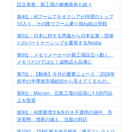
設立発表、新工場の稼働発表も続々
第4位：AIブームでキオクシアが待望のトップ
10入り、その陰でブーム乗り損ね組は苦戦
第5位：日本に対する恩義から日本企業・団体
とのパートナーシップを重視するNvidia
第6位：メモリメーカーが新工場設立へ動く、
メモリだけではなく成熟品も品薄に
第7位：【動画】今月の重要ニュース「2026年
前半の半導体市場総括から見えてくるもの」
第8位：Micron、広島工場の拡張に1.5兆円以
上を投資
第9位：AI需要増大&先行き不透明の渦中、市
況実態、増産の備え、当面の対応
第10位：TSMC株主総会報告「東京エレクトロ