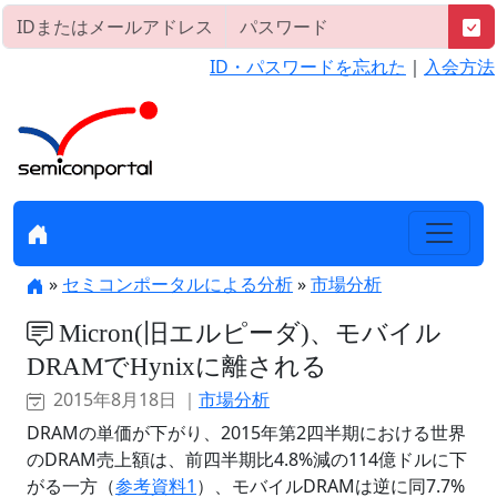
ID・パスワードを忘れた
｜
入会方法
»
セミコンポータルによる分析
»
市場分析
Micron(旧エルピーダ)、モバイル
DRAMでHynixに離される
2015年8月18日 ｜
市場分析
DRAMの単価が下がり、2015年第2四半期における世界
のDRAM売上額は、前四半期比4.8%減の114億ドルに下
がる一方（
参考資料1
）、モバイルDRAMは逆に同7.7%