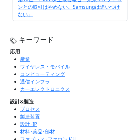
ンとの取引はやめない。Samsungは追いつけ
ない」
キーワード
応用
産業
ワイヤレス・モバイル
コンピューティング
通信インフラ
カーエレクトロニクス
設計&製造
プロセス
製造装置
設計･IP
材料･薬品･部材
ファブレス･ファウンドリ