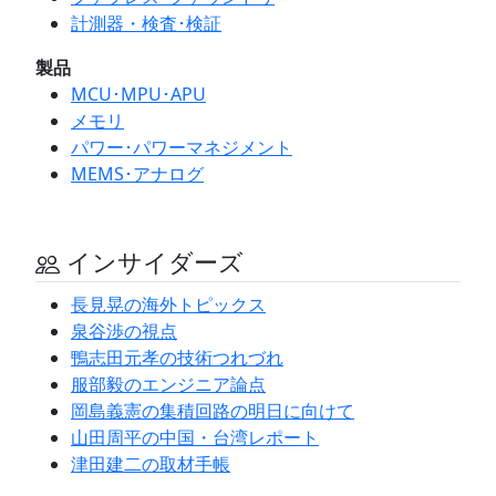
計測器・検査･検証
製品
MCU･MPU･APU
メモリ
パワー･パワーマネジメント
MEMS･アナログ
インサイダーズ
長見晃の海外トピックス
泉谷渉の視点
鴨志田元孝の技術つれづれ
服部毅のエンジニア論点
岡島義憲の集積回路の明日に向けて
山田周平の中国・台湾レポート
津田建二の取材手帳