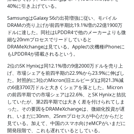
40%に引き上げている。
SamsungはGalaxy S6の出荷増強に従い、モバイル
DRAMの売り上げが前四半期比19.1%増の22億1900万
ドルに達した。同社はLPDDR4で他のメーカーよりも微
細な20nmプロセスでリードしていると
DRAMeXchangeは見ている。Appleの次機種iPhoneに
もLPDDR4が搭載されるという。
2位のSK Hynixは同12.1%増の9億2000万ドルを売り上
げ、市場シェアを前四半期の22.9%から23.9%に伸ばし
た。対照的に3位のMicron(旧エルピーダ)は同21.3%減
の6億3700万ドルと大きくシェアを落とした。Micron
の前四半期での市場シェアは22.6%、とSK Hynixと拮抗
していたが、第2四半期では大きく差を付けられてしま
った。その要因をDRAMeXchangeは、微細化投資が遅
れ、いまだに30nm、25nmプロセスが中心だからだと
見ている。加えて、中国のスマホ向けeMCPがいまだに
開発段階で、これも遅れているとしている。