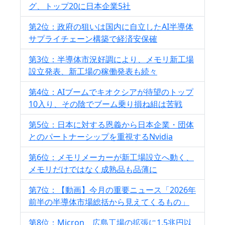
グ、トップ20に日本企業5社
第2位：政府の狙いは国内に自立したAI半導体
サプライチェーン構築で経済安保確
第3位：半導体市況好調により、メモリ新工場
設立発表、新工場の稼働発表も続々
第4位：AIブームでキオクシアが待望のトップ
10入り、その陰でブーム乗り損ね組は苦戦
第5位：日本に対する恩義から日本企業・団体
とのパートナーシップを重視するNvidia
第6位：メモリメーカーが新工場設立へ動く、
メモリだけではなく成熟品も品薄に
第7位：【動画】今月の重要ニュース「2026年
前半の半導体市場総括から見えてくるもの」
第8位：Micron、広島工場の拡張に1.5兆円以