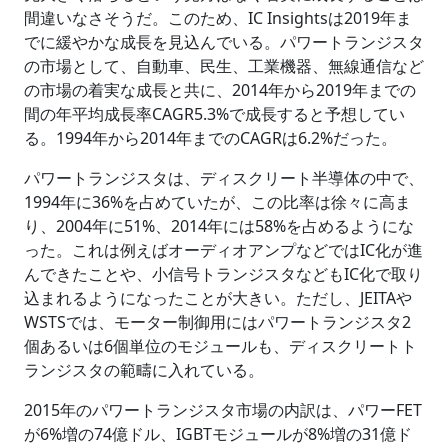
間違いなさそうだ。このため、IC Insightsは2019年ま
でに緩やかな成長を見込んでいる。パワートランジスタ
の市場として、自動車、民生、工業機器、無線通信など
の市場の着実な成長と共に、2014年から2019年までの
間の年平均成長率CAGR5.3%で成長すると予想してい
る。1994年から2014年までのCAGRは6.2%だった。
パワートランジスタは、ディスクリート半導体の中で、
1994年に36%を占めていたが、この比率は徐々に高ま
り、2004年に51%、2014年には58%を占めるようにな
った。これは例えばオーディオアンプなどではIC化が進
んできたことや、小信号トランジスタなどもIC化で取り
込まれるようになったことが大きい。ただし、JEITAや
WSTSでは、モーター制御用にはパワートランジスタ2
個あるいは6個単位のモジュールも、ディスクリートト
ランジスタの範疇に入れている。
2015年のパワートランジスタ市場の内訳は、パワーFET
が6%増の74億ドル、IGBTモジュールが8%増の31億ド