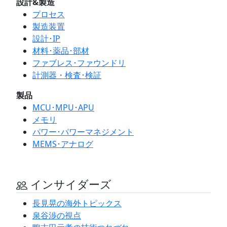
設計&製造
プロセス
製造装置
設計･IP
材料･薬品･部材
ファブレス･ファウンドリ
計測器・検査･検証
製品
MCU･MPU･APU
メモリ
パワー･パワーマネジメント
MEMS･アナログ
インサイダーズ
長見晃の海外トピックス
泉谷渉の視点