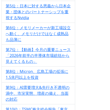
第5位：日本に対する恩義から日本企
業・団体とのパートナーシップを重
視するNvidia
第6位：メモリメーカーが新工場設立
へ動く、メモリだけではなく成熟品
も品薄に
第7位：【動画】今月の重要ニュース
「2026年前半の半導体市場総括から
見えてくるもの」
第8位：Micron、広島工場の拡張に
1.5兆円以上を投資
第9位：AI需要増大&先行き不透明の
渦中、市況実態、増産の備え、当面
の対応
第10位：TSMC株主総会報告「東京