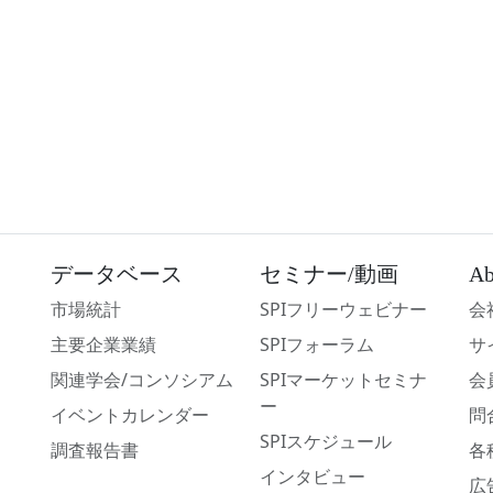
データベース
セミナー/動画
Ab
市場統計
SPIフリーウェビナー
会
主要企業業績
SPIフォーラム
サ
関連学会/コンソシアム
SPIマーケットセミナ
会
ー
イベントカレンダー
問
SPIスケジュール
調査報告書
各
インタビュー
広