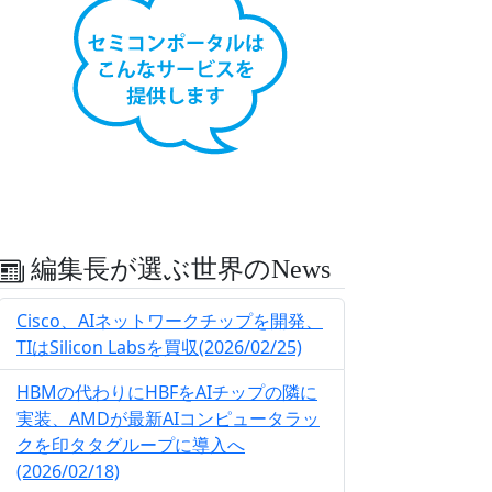
編集長が選ぶ世界のNews
Cisco、AIネットワークチップを開発、
TIはSilicon Labsを買収(2026/02/25)
HBMの代わりにHBFをAIチップの隣に
実装、AMDが最新AIコンピュータラッ
クを印タタグループに導入へ
(2026/02/18)