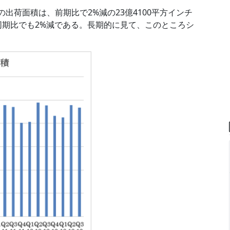
の出荷面積は、前期比で2%減の23億4100平方インチ
同期比でも2%減である。長期的に見て、このところシ