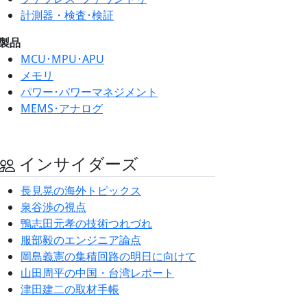
計測器・検査･検証
製品
MCU･MPU･APU
メモリ
パワー･パワーマネジメント
MEMS･アナログ
インサイダーズ
長見晃の海外トピックス
泉谷渉の視点
鴨志田元孝の技術つれづれ
服部毅のエンジニア論点
岡島義憲の集積回路の明日に向けて
山田周平の中国・台湾レポート
津田建二の取材手帳