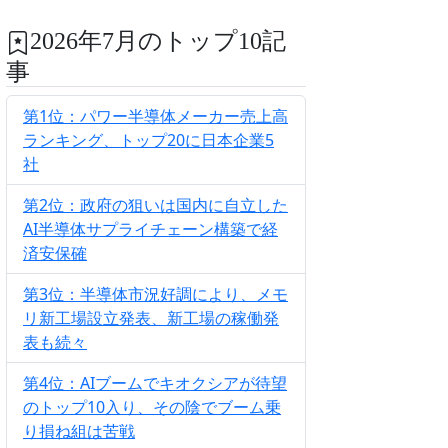
2026年7月のトップ10記
事
第1位：パワー半導体メーカー売上高
ランキング、トップ20に日本企業5
社
第2位：政府の狙いは国内に自立した
AI半導体サプライチェーン構築で経
済安保確
第3位：半導体市況好調により、メモ
リ新工場設立発表、新工場の稼働発
表も続々
第4位：AIブームでキオクシアが待望
のトップ10入り、その陰でブーム乗
り損ね組は苦戦