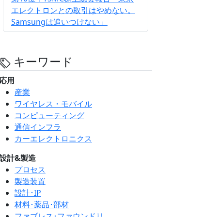
エレクトロンとの取引はやめない。
Samsungは追いつけない」
キーワード
応用
産業
ワイヤレス・モバイル
コンピューティング
通信インフラ
カーエレクトロニクス
設計&製造
プロセス
製造装置
設計･IP
材料･薬品･部材
ファブレス･ファウンドリ