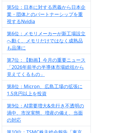
第5位：日本に対する恩義から日本企
業・団体とのパートナーシップを重
視するNvidia
第6位：メモリメーカーが新工場設立
へ動く、メモリだけではなく成熟品
も品薄に
第7位：【動画】今月の重要ニュース
「2026年前半の半導体市場総括から
見えてくるもの」
第8位：Micron、広島工場の拡張に
1.5兆円以上を投資
第9位：AI需要増大&先行き不透明の
渦中、市況実態、増産の備え、当面
の対応
第10位：TSMC株主総会報告「東京