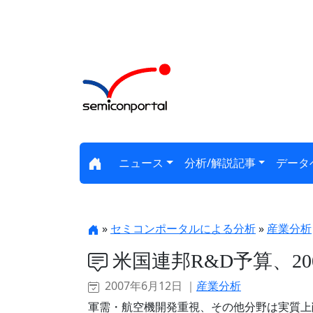
ニュース
分析/解説記事
データ
»
セミコンポータルによる分析
»
産業分析
米国連邦R&D予算、20
2007年6月12日 ｜
産業分析
軍需・航空機開発重視、その他分野は実質上