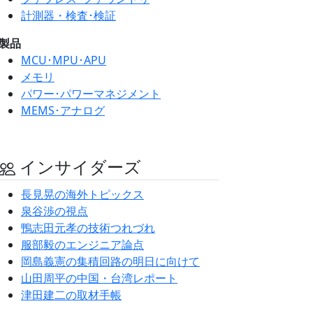
計測器・検査･検証
製品
MCU･MPU･APU
メモリ
パワー･パワーマネジメント
MEMS･アナログ
インサイダーズ
長見晃の海外トピックス
泉谷渉の視点
鴨志田元孝の技術つれづれ
服部毅のエンジニア論点
岡島義憲の集積回路の明日に向けて
山田周平の中国・台湾レポート
津田建二の取材手帳