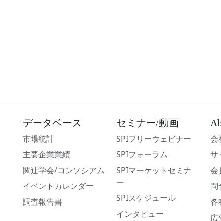
データベース
セミナー/動画
Ab
市場統計
SPIフリーウェビナー
会
主要企業業績
SPIフォーラム
サ
関連学会/コンソシアム
SPIマーケットセミナ
会
ー
イベントカレンダー
問
SPIスケジュール
調査報告書
各
インタビュー
広