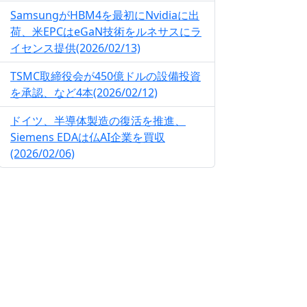
SamsungがHBM4を最初にNvidiaに出
荷、米EPCはeGaN技術をルネサスにラ
イセンス提供(2026/02/13)
TSMC取締役会が450億ドルの設備投資
を承認、など4本(2026/02/12)
ドイツ、半導体製造の復活を推進、
Siemens EDAは仏AI企業を買収
(2026/02/06)