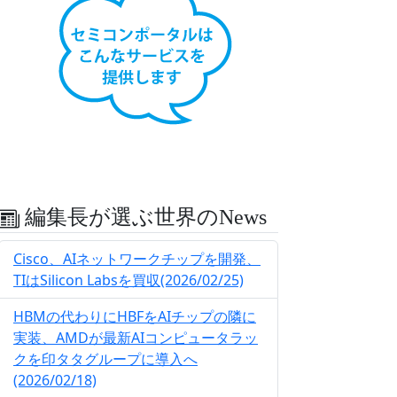
編集長が選ぶ世界のNews
Cisco、AIネットワークチップを開発、
TIはSilicon Labsを買収(2026/02/25)
HBMの代わりにHBFをAIチップの隣に
実装、AMDが最新AIコンピュータラッ
クを印タタグループに導入へ
(2026/02/18)