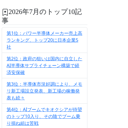
2026年7月のトップ10記
事
第1位：パワー半導体メーカー売上高
ランキング、トップ20に日本企業5
社
第2位：政府の狙いは国内に自立した
AI半導体サプライチェーン構築で経
済安保確
第3位：半導体市況好調により、メモ
リ新工場設立発表、新工場の稼働発
表も続々
第4位：AIブームでキオクシアが待望
のトップ10入り、その陰でブーム乗
り損ね組は苦戦