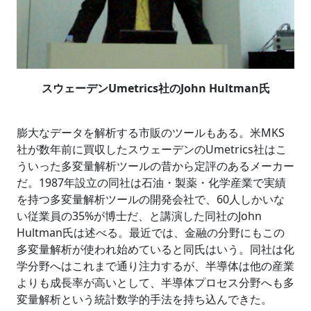
スウェーデンUmetrics社のJohn Hultman氏
膨大なデータを解析する市販のツールもある。米MKS
社が数年前に買収したスウェーデンのUmetrics社はこ
ういった多変量解析ツールの昔から定評のあるメーカー
だ。1987年設立の同社は石油・製薬・化学産業で実績
を持つ多変量解析ツールの開発会社で、60人しかいな
い従業員の35%が博士だ、と講演した同社のJohn
Hultman氏は述べる。最近では、金融の分野にもこの
多変量解析が使われ始めていると同氏はいう。同社は化
学分野へはこれまで通り注力するが、半導体は他の産業
よりも成長率が高いとして、半導体プロセス分野へも多
変量解析という統計数学的手法を持ち込んできた。