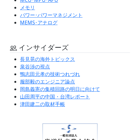
メモリ
パワー･パワーマネジメント
MEMS･アナログ
インサイダーズ
長見晃の海外トピックス
泉谷渉の視点
鴨志田元孝の技術つれづれ
服部毅のエンジニア論点
岡島義憲の集積回路の明日に向けて
山田周平の中国・台湾レポート
津田建二の取材手帳