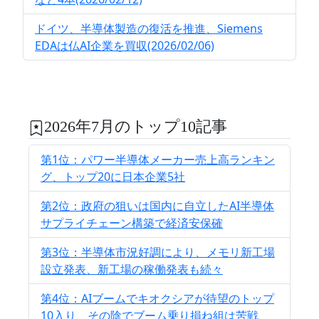
ドイツ、半導体製造の復活を推進、Siemens
EDAは仏AI企業を買収(2026/02/06)
2026年7月のトップ10記事
第1位：パワー半導体メーカー売上高ランキン
グ、トップ20に日本企業5社
第2位：政府の狙いは国内に自立したAI半導体
サプライチェーン構築で経済安保確
第3位：半導体市況好調により、メモリ新工場
設立発表、新工場の稼働発表も続々
第4位：AIブームでキオクシアが待望のトップ
10入り、その陰でブーム乗り損ね組は苦戦