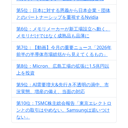
第5位：日本に対する恩義から日本企業・団体
とのパートナーシップを重視するNvidia
第6位：メモリメーカーが新工場設立へ動く、
メモリだけではなく成熟品も品薄に
第7位：【動画】今月の重要ニュース「2026年
前半の半導体市場総括から見えてくるもの」
第8位：Micron、広島工場の拡張に1.5兆円以
上を投資
第9位：AI需要増大&先行き不透明の渦中、市
況実態、増産の備え、当面の対応
第10位：TSMC株主総会報告「東京エレクトロ
ンとの取引はやめない。Samsungは追いつけ
ない」