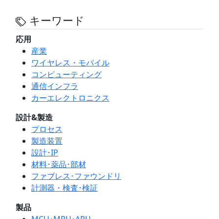
キーワード
応用
産業
ワイヤレス・モバイル
コンピューティング
通信インフラ
カーエレクトロニクス
設計&製造
プロセス
製造装置
設計･IP
材料･薬品･部材
ファブレス･ファウンドリ
計測器・検査･検証
製品
MCU･MPU･APU