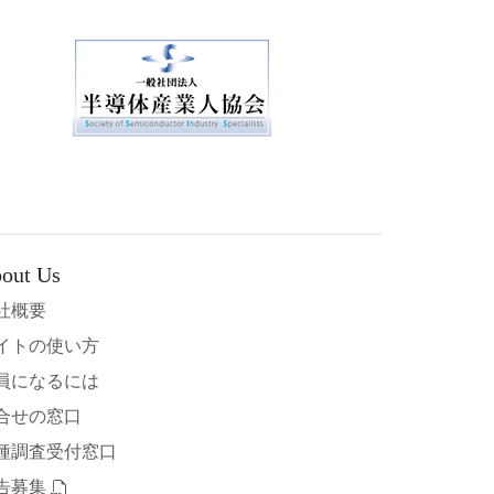
out Us
社概要
イトの使い方
員になるには
合せの窓口
種調査受付窓口
告募集