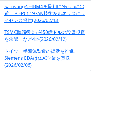
SamsungがHBM4を最初にNvidiaに出
荷、米EPCはeGaN技術をルネサスにラ
イセンス提供(2026/02/13)
TSMC取締役会が450億ドルの設備投資
を承認、など4本(2026/02/12)
ドイツ、半導体製造の復活を推進、
Siemens EDAは仏AI企業を買収
(2026/02/06)