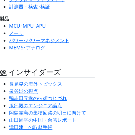
計測器・検査･検証
製品
MCU･MPU･APU
メモリ
パワー･パワーマネジメント
MEMS･アナログ
インサイダーズ
長見晃の海外トピックス
泉谷渉の視点
鴨志田元孝の技術つれづれ
服部毅のエンジニア論点
岡島義憲の集積回路の明日に向けて
山田周平の中国・台湾レポート
津田建二の取材手帳