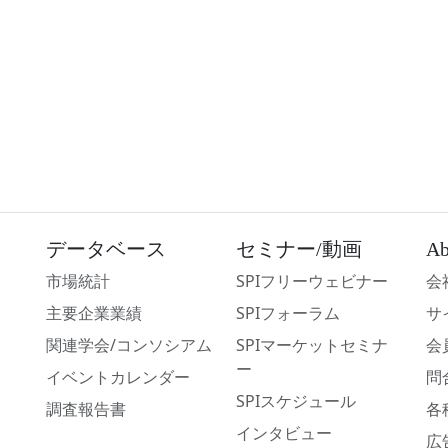
データベース
セミナー/動画
Ab
市場統計
SPIフリーウェビナー
会
主要企業業績
SPIフォーラム
サ
関連学会/コンソシアム
SPIマーケットセミナ
会
ー
イベントカレンダー
問
SPIスケジュール
調査報告書
各
インタビュー
広