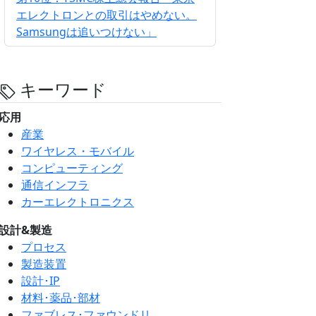
エレクトロンとの取引はやめない。
Samsungは追いつけない」
キーワード
応用
産業
ワイヤレス・モバイル
コンピューティング
通信インフラ
カーエレクトロニクス
設計&製造
プロセス
製造装置
設計･IP
材料･薬品･部材
ファブレス･ファウンドリ