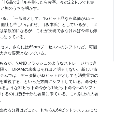
1G品で2ドルを割ったら赤字。今の2.2ドルでも赤
」と胸のうちを明かす。
いる。「一般論として、1Gビット品なら単価が3.5～
AM他社も苦しいはずだ」（坂本氏）としているが、「2
は楽観的になるが、これが実現できなければ今年も難
態になっている。
プロセス、さらには65nmプロセスへのシフトなど、可能
大きな要素となっている。
あるが、NANDフラッシュのようなストレージとは違
限り、DRAMの未来はそれほど明るくない。新しい市
ステムでは、データ幅が32ビットだとしても消費電力の
を重視する、といった方向にシフトしている。命令セ
れるような32ビット命令から16ビット命令へのシフト
用するのにほぼ十分な容量に来ている。これ以上の大容
。
進める分野はどこか。もちろん64ビットシステムにな