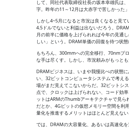
して、同社代表取締役社長の坂本幸雄氏は、「
字。昨年の11～12月は大赤字で苦しかった
しかし4~5月になると市況は良くなると見て
4.5ドルでないと利益は出ないだろう。DR
月の前半に価格を上げられれば今年の見通し
しい」という。DRAM単価の回復を待つ状
もちろん、300mmへの完全移行、70nm
な手は尽くす。しかし、市況頼みがもっとも
DRAMビジネスは、いまや我慢比べの状態に
い、32ビットコンピュータシステムで考える
場がまだ見えてこないからだ。32ビットシ
点で、クロックは上げられない、コード効率
ットはARMのThumbアーキテクチャで見ら
だとか、4Gビットの仮想メモリー空間を利
量化を推進するメリットはほとんど見えない
では、DRAMの大容量化、あるいは高速化を