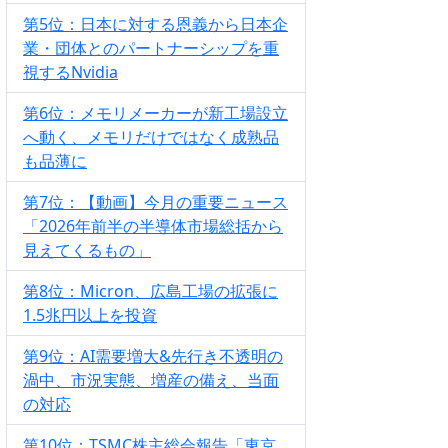
第5位：日本に対する恩義から日本企
業・団体とのパートナーシップを重
視するNvidia
第6位：メモリメーカーが新工場設立
へ動く、メモリだけではなく成熟品
も品薄に
第7位：【動画】今月の重要ニュース
「2026年前半の半導体市場総括から
見えてくるもの」
第8位：Micron、広島工場の拡張に
1.5兆円以上を投資
第9位：AI需要増大&先行き不透明の
渦中、市況実態、増産の備え、当面
の対応
第10位：TSMC株主総会報告「東京