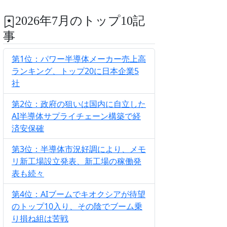
2026年7月のトップ10記
事
第1位：パワー半導体メーカー売上高
ランキング、トップ20に日本企業5
社
第2位：政府の狙いは国内に自立した
AI半導体サプライチェーン構築で経
済安保確
第3位：半導体市況好調により、メモ
リ新工場設立発表、新工場の稼働発
表も続々
第4位：AIブームでキオクシアが待望
のトップ10入り、その陰でブーム乗
り損ね組は苦戦