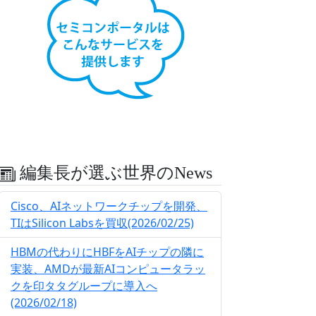
編集長が選ぶ世界のNews
Cisco、AIネットワークチップを開発、
TIはSilicon Labsを買収(2026/02/25)
HBMの代わりにHBFをAIチップの隣に
実装、AMDが最新AIコンピュータラッ
クを印タタグループに導入へ
(2026/02/18)