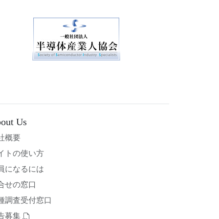
out Us
社概要
イトの使い方
員になるには
合せの窓口
種調査受付窓口
告募集