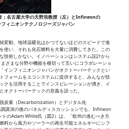
基調講演者；名古屋大学の天野浩教授（左）とInfineonの
典： インフィニオンテクノロジーズジャパン
。「気候変動、地球温暖化はかつてないほどのスピードで進
を使い、それも化石燃料を大量に消費してきた。この
な技術しかない。イノベーションはシステム設計から
さまざまな分野や機能を横切って互いにコラボレーショ
「インフィニオンジャパンがオクトーバーテックとい
トフォームをエコシステムに提供すると、みんなが技
ックを活用することでインスピレーションが湧き、イ
とオクトーバーテックの意義を語った。
（Decarbonization）とデジタル化
る。基調講演の後のパネルディスカッションでも、Infineon
レジデントのAdam White氏（図2）は、「欧州の進むべき方
燃料から風力やソーラーの再生可能エネルギーにシフ