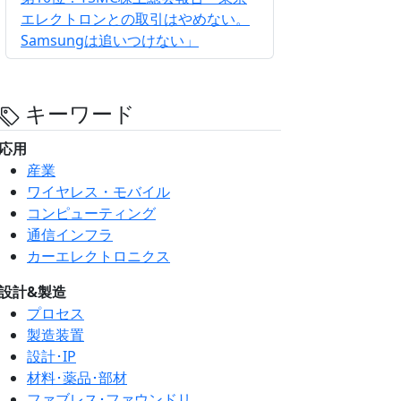
エレクトロンとの取引はやめない。
Samsungは追いつけない」
キーワード
応用
産業
ワイヤレス・モバイル
コンピューティング
通信インフラ
カーエレクトロニクス
設計&製造
プロセス
製造装置
設計･IP
材料･薬品･部材
ファブレス･ファウンドリ