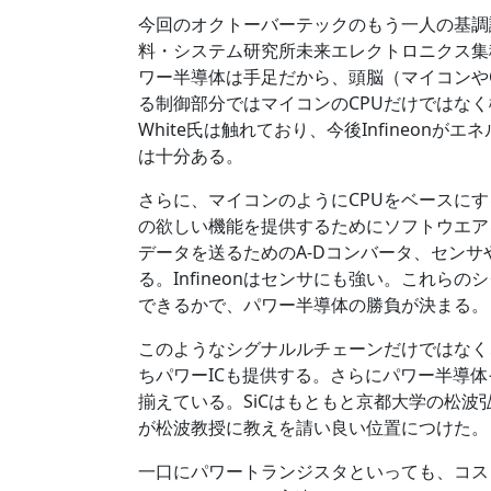
今回のオクトーバーテックのもう一人の基調
料・システム研究所未来エレクトロニクス集
ワー半導体は手足だから、頭脳（マイコンや
る制御部分ではマイコンのCPUだけではな
White氏は触れており、今後Infineon
は十分ある。
さらに、マイコンのようにCPUをベースに
の欲しい機能を提供するためにソフトウエア
データを送るためのA-Dコンバータ、センサ
る。Infineonはセンサにも強い。これ
できるかで、パワー半導体の勝負が決まる。
このようなシグナルルチェーンだけではなく
ちパワーICも提供する。さらにパワー半導体そ
揃えている。SiCはもともと京都大学の松波弘
が松波教授に教えを請い良い位置につけた。
一口にパワートランジスタといっても、コスト