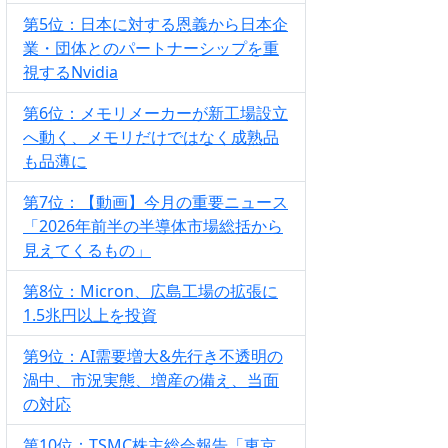
第5位：日本に対する恩義から日本企
業・団体とのパートナーシップを重
視するNvidia
第6位：メモリメーカーが新工場設立
へ動く、メモリだけではなく成熟品
も品薄に
第7位：【動画】今月の重要ニュース
「2026年前半の半導体市場総括から
見えてくるもの」
第8位：Micron、広島工場の拡張に
1.5兆円以上を投資
第9位：AI需要増大&先行き不透明の
渦中、市況実態、増産の備え、当面
の対応
第10位：TSMC株主総会報告「東京