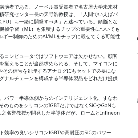
講演者である、ノーベル賞受賞者で名古屋大学未来材
積研究センター長の天野浩教授は、「人間でいえばパ
CPU）も一緒に開発すべき」と述べている。頭脳とな
く機械学習（ML）も集積するチップの重要性についても
がエネルギー制御のためのAI/MLをチップに載せてくる可能性
するコンピュータではソフトウエアは欠かせない。顧客
を揃えることが当然求められる。そして、マイコンに
やその信号を処理するアナログICもセットで必要にな
らのシグナルチェーンを構成する半導体製品をどれだけ提供
、パワー半導体側からのインテリジェント化、すなわ
のものをシリコンのIGBTだけではなくSiCやGaNも
之名誉教授が開発した半導体だが、ロームとInfineon
効率の良いシリコンIGBTや高耐圧のSiCのパワー