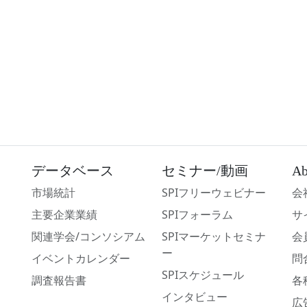
データベース
セミナー/動画
Ab
市場統計
SPIフリーウェビナー
会
主要企業業績
SPIフォーラム
サ
関連学会/コンソシアム
SPIマーケットセミナ
会
ー
イベントカレンダー
問
SPIスケジュール
調査報告書
各
インタビュー
広