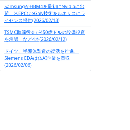
SamsungがHBM4を最初にNvidiaに出
荷、米EPCはeGaN技術をルネサスにラ
イセンス提供(2026/02/13)
TSMC取締役会が450億ドルの設備投資
を承認、など4本(2026/02/12)
ドイツ、半導体製造の復活を推進、
Siemens EDAは仏AI企業を買収
(2026/02/06)