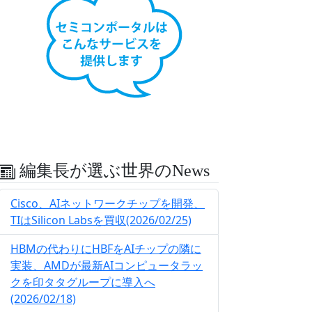
編集長が選ぶ世界のNews
Cisco、AIネットワークチップを開発、
TIはSilicon Labsを買収(2026/02/25)
HBMの代わりにHBFをAIチップの隣に
実装、AMDが最新AIコンピュータラッ
クを印タタグループに導入へ
(2026/02/18)