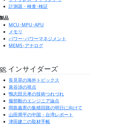
計測器・検査･検証
製品
MCU･MPU･APU
メモリ
パワー･パワーマネジメント
MEMS･アナログ
インサイダーズ
長見晃の海外トピックス
泉谷渉の視点
鴨志田元孝の技術つれづれ
服部毅のエンジニア論点
岡島義憲の集積回路の明日に向けて
山田周平の中国・台湾レポート
津田建二の取材手帳