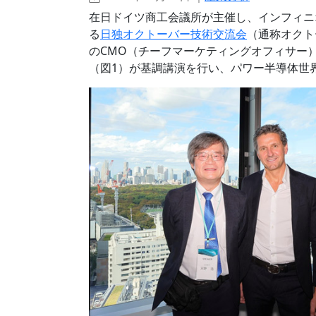
在日ドイツ商工会議所が主催し、インフィニ
る
日独オクトーバー技術交流会
（通称オクトーバ
のCMO（チーフマーケティングオフィサー）であ
（図1）が基調講演を行い、パワー半導体世