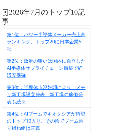
2026年7月のトップ10記
事
第1位：パワー半導体メーカー売上高
ランキング、トップ20に日本企業5
社
第2位：政府の狙いは国内に自立した
AI半導体サプライチェーン構築で経
済安保確
第3位：半導体市況好調により、メモ
リ新工場設立発表、新工場の稼働発
表も続々
第4位：AIブームでキオクシアが待望
のトップ10入り、その陰でブーム乗
り損ね組は苦戦