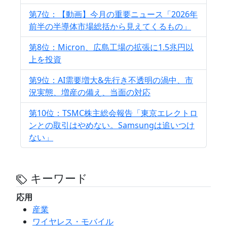
第7位：【動画】今月の重要ニュース「2026年
前半の半導体市場総括から見えてくるもの」
第8位：Micron、広島工場の拡張に1.5兆円以
上を投資
第9位：AI需要増大&先行き不透明の渦中、市
況実態、増産の備え、当面の対応
第10位：TSMC株主総会報告「東京エレクトロ
ンとの取引はやめない。Samsungは追いつけ
ない」
キーワード
応用
産業
ワイヤレス・モバイル