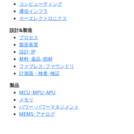
コンピューティング
通信インフラ
カーエレクトロニクス
設計&製造
プロセス
製造装置
設計･IP
材料･薬品･部材
ファブレス･ファウンドリ
計測器・検査･検証
製品
MCU･MPU･APU
メモリ
パワー･パワーマネジメント
MEMS･アナログ