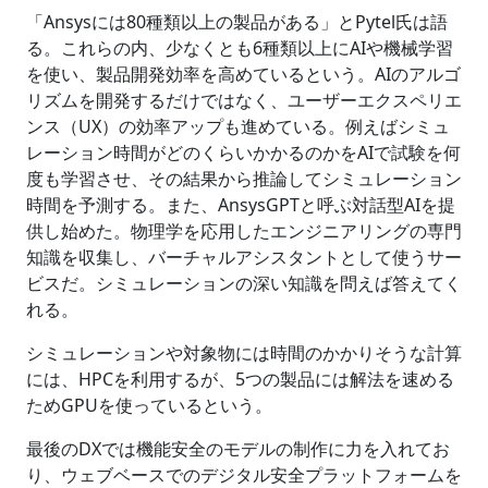
「Ansysには80種類以上の製品がある」とPytel氏は語
る。これらの内、少なくとも6種類以上にAIや機械学習
を使い、製品開発効率を高めているという。AIのアルゴ
リズムを開発するだけではなく、ユーザーエクスペリエ
ンス（UX）の効率アップも進めている。例えばシミュ
レーション時間がどのくらいかかるのかをAIで試験を何
度も学習させ、その結果から推論してシミュレーション
時間を予測する。また、AnsysGPTと呼ぶ対話型AIを提
供し始めた。物理学を応用したエンジニアリングの専門
知識を収集し、バーチャルアシスタントとして使うサー
ビスだ。シミュレーションの深い知識を問えば答えてく
れる。
シミュレーションや対象物には時間のかかりそうな計算
には、HPCを利用するが、5つの製品には解法を速める
ためGPUを使っているという。
最後のDXでは機能安全のモデルの制作に力を入れてお
り、ウェブベースでのデジタル安全プラットフォームを