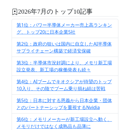
2026年7月のトップ10記事
第1位：パワー半導体メーカー売上高ランキン
グ、トップ20に日本企業5社
第2位：政府の狙いは国内に自立したAI半導体
サプライチェーン構築で経済安保確
第3位：半導体市況好調により、メモリ新工場
設立発表、新工場の稼働発表も続々
第4位：AIブームでキオクシアが待望のトップ
10入り、その陰でブーム乗り損ね組は苦戦
第5位：日本に対する恩義から日本企業・団体
とのパートナーシップを重視するNvidia
第6位：メモリメーカーが新工場設立へ動く、
メモリだけではなく成熟品も品薄に