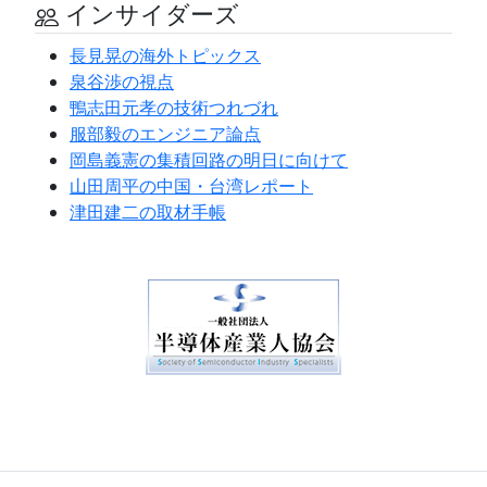
インサイダーズ
長見晃の海外トピックス
泉谷渉の視点
鴨志田元孝の技術つれづれ
服部毅のエンジニア論点
岡島義憲の集積回路の明日に向けて
山田周平の中国・台湾レポート
津田建二の取材手帳