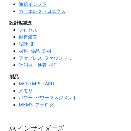
通信インフラ
カーエレクトロニクス
設計&製造
プロセス
製造装置
設計･IP
材料･薬品･部材
ファブレス･ファウンドリ
計測器・検査･検証
製品
MCU･MPU･APU
メモリ
パワー･パワーマネジメント
MEMS･アナログ
インサイダーズ