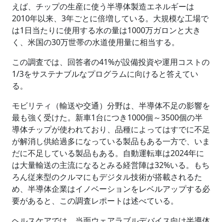
えば、チップの生産に使う半導体製造エネルギーは
2010年以来、3年ごとに倍増している。大規模な工場で
は1日当たりに使用する水の量は1000万ガロンと大き
く、米国の30万世帯の水道使用量に相当する。
この調査では、回答者の41%が設備投資や運用コストの
1/3をサステナブルなプログラムに向けると答えてい
る。
モビリティ（輸送や交通）分野は、半導体不足の影響を
最も強く受けた。新車1台につき1000個～3500個の半
導体チップが使われており、品種によってはすでに不足
が解消し供給過多になっている製品もある一方で、いま
だに不足している製品もある。自動運転車は2024年に
は大量輸送の主流になるとみる経営陣は32%いる。もち
ろん従来型のクルマにもデジタル技術が搭載されるた
め、半導体企業はイノベーションをレベルアップする必
要があると、この調査レポートは述べている。
ヘルスケアでは、当面ウェアラブルデバイス向け半導体