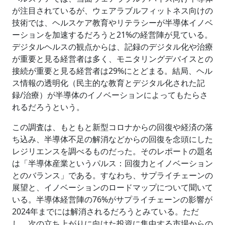
が注目されているが、ウェアラブルフィットネス向けの
技術では、ヘルスケア教育やリテラシーが半導体イノベ
ーションを加速するだろうと21%の経営陣が見ている。
デジタルヘルスの観点からは、記録のデジタル化や治療
が重要と見る経営者は多く、モニタリングデバイスとの
接続が重要と見る経営者は29%にとどまる。結局、ヘル
ス情報の透明化（民主的な教育とデジタル化された記
録/治療）が半導体のイノベーションによってもたらさ
れるだろうという。
この調査は、もともと新型コロナからの回復や経済の落
ち込み、半導体不足の解消などからの回復を念頭にした
レジリエンスを調べるものだった。そのレポートの題名
は「半導体産業というパルス：回復力とイノベーション
とのバランス」である。すなわち、サプライチェーンの
展望と、イノベーションのロードマップについて聞いて
いる。半導体経営陣の76%がサプライチェーンの影響が
2024年までには解消されるだろうとみている。ただ
し、次の立ち上がりに向けた投資に集中する市場からの