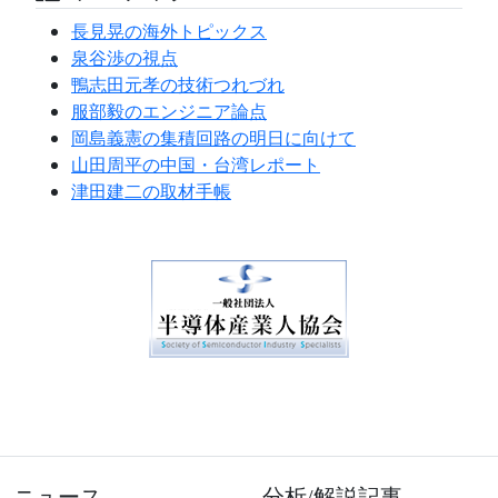
長見晃の海外トピックス
泉谷渉の視点
鴨志田元孝の技術つれづれ
服部毅のエンジニア論点
岡島義憲の集積回路の明日に向けて
山田周平の中国・台湾レポート
津田建二の取材手帳
ニュース
分析/解説記事