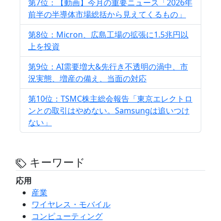
第7位：【動画】今月の重要ニュース「2026年
前半の半導体市場総括から見えてくるもの」
第8位：Micron、広島工場の拡張に1.5兆円以
上を投資
第9位：AI需要増大&先行き不透明の渦中、市
況実態、増産の備え、当面の対応
第10位：TSMC株主総会報告「東京エレクトロ
ンとの取引はやめない。Samsungは追いつけ
ない」
キーワード
応用
産業
ワイヤレス・モバイル
コンピューティング