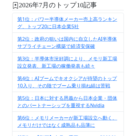
2026年7月のトップ10記事
第1位：パワー半導体メーカー売上高ランキン
グ、トップ20に日本企業5社
第2位：政府の狙いは国内に自立したAI半導体
サプライチェーン構築で経済安保確
第3位：半導体市況好調により、メモリ新工場
設立発表、新工場の稼働発表も続々
第4位：AIブームでキオクシアが待望のトップ
10入り、その陰でブーム乗り損ね組は苦戦
第5位：日本に対する恩義から日本企業・団体
とのパートナーシップを重視するNvidia
第6位：メモリメーカーが新工場設立へ動く、
メモリだけではなく成熟品も品薄に