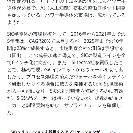
体が使われる。ロボットの手足を動かすのにもパワー半
導体が必要で、AI（人工知能）搭載の協働ロボット開発
も始まっている。パワー半導体の市場は、広がっている
ようだ。
SiC半導体の市場規模として、2016年から2021年までの
5年間は、CAGR20%で成長するが、2025年までの10年
間は23%で成長すると、市場調査会社のIHSは予想する
（図4）。この成長加速に備えて、SiCの製造ラインを全
て6インチ化に向かう。また、Siltectra社を買収したこ
とで、極めて硬いSiCインゴットからウェーハを切り出
したり、プロセス処理の済んだウェーハを薄くグライン
ド研磨したりする場合に威力を発揮するCold Split技術
が入手可能になり、SiCの処理時間を短縮するのに有効
だ。SiC結晶メーカーは持っていないが、複数の結晶メ
ーカーと調達契約を結び、サプライチェーンを確保し
た。