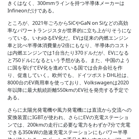
きくはなく、300mmラインを持つ半導体メーカーは
Infineonだけである。
ところが、2021年ごろからSiCやGaN on Siなどの高効
率なパワートランジスタが世界的に立ち上がりそうにな
っている。いわゆるEV化だ。EVは従来の内燃エンジン
車と比べ半導体消費量が2倍にもなり、半導体のコスト
は内燃エンジンでは1台当たり370ドルだが、EVになる
と750ドルになるという予想がある。また、中国のよう
に国を挙げてEV化を進めている国では合弁会社を作
り、促進していく。欧州でも、ドイツポストDHL社は、
8000台のEV商用車を使っており、Volkswagenは2020
年以降に最大航続距離550kmのEV社を発売する予定で
ある。
さらに太陽光発電機や風力発電機には直流から交流への
変換装置にIGBTが使われ、さらにEVの充電ステーショ
ンでは、200kmの走行に必要な電力をわずか7分で充電
できる350kWの急速充電ステーションにもパワー半導