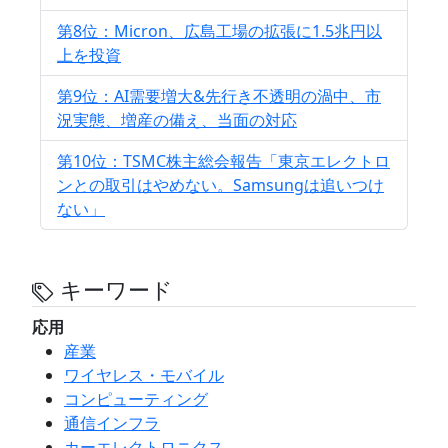
第8位：Micron、広島工場の拡張に1.5兆円以
上を投資
第9位：AI需要増大&先行き不透明の渦中、市
況実態、増産の備え、当面の対応
第10位：TSMC株主総会報告「東京エレクトロ
ンとの取引はやめない。Samsungは追いつけ
ない」
キーワード
応用
産業
ワイヤレス・モバイル
コンピューティング
通信インフラ
カーエレクトロニクス