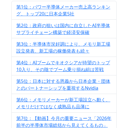
第1位：パワー半導体メーカー売上高ランキン
グ、トップ20に日本企業5社
第2位：政府の狙いは国内に自立したAI半導体
サプライチェーン構築で経済安保確
第3位：半導体市況好調により、メモリ新工場
設立発表、新工場の稼働発表も続々
第4位：AIブームでキオクシアが待望のトップ
10入り、その陰でブーム乗り損ね組は苦戦
第5位：日本に対する恩義から日本企業・団体
とのパートナーシップを重視するNvidia
第6位：メモリメーカーが新工場設立へ動く、
メモリだけではなく成熟品も品薄に
第7位：【動画】今月の重要ニュース「2026年
前半の半導体市場総括から見えてくるもの」