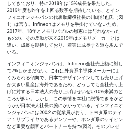
してきており、特に2018年は15%成長を果たした。
2019年度も昨年を上回る数字を期待している、とイン
フィニオンジャパンの代表取締役社長の川崎郁也氏（図
1）は言う。Infineonはメモリを手掛けていないため、
2017年、18年とメモリバブルの恩恵には与れなかった
ものの、その反動が来る2019年はメモリメーカーとは
違い、成長を期待しており、着実に成長する道を歩んで
いる。
インフィニオンジャパンは、Infineon全社売上額に対し
て7%しかまだない。これは外資系半導体メーカーによ
くみられる傾向で、日本でデザインインしても売り上げ
が大きい量産は海外であるため、どうしても全社売り上
げに対する日本法人の売り上げはせいぜい10%未満のと
ころが多い。しかし、この事情を本社に説得できるかど
うかが日本法人社長の腕にかかっている。インフィニオ
ンジャパンには200名の従業員がおり、トヨタ系のティ
ア１サプライヤであるデンソーや、ホンダ系のケイヒン
など重要な顧客とパートナーを持つ(図2)。そのプレゼ