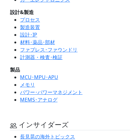
設計&製造
プロセス
製造装置
設計･IP
材料･薬品･部材
ファブレス･ファウンドリ
計測器・検査･検証
製品
MCU･MPU･APU
メモリ
パワー･パワーマネジメント
MEMS･アナログ
インサイダーズ
長見晃の海外トピックス