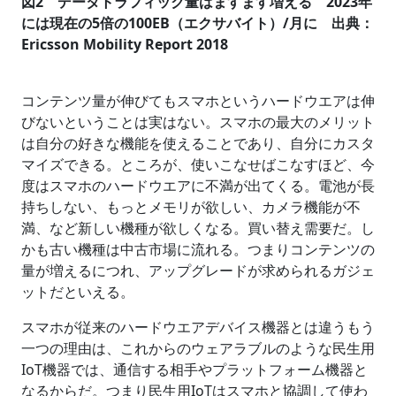
図2 データトラフィック量はますます増える 2023年
には現在の5倍の100EB（エクサバイト）/月に 出典：
Ericsson Mobility Report 2018
コンテンツ量が伸びてもスマホというハードウエアは伸
びないということは実はない。スマホの最大のメリット
は自分の好きな機能を使えることであり、自分にカスタ
マイズできる。ところが、使いこなせばこなすほど、今
度はスマホのハードウエアに不満が出てくる。電池が長
持ちしない、もっとメモリが欲しい、カメラ機能が不
満、など新しい機種が欲しくなる。買い替え需要だ。し
かも古い機種は中古市場に流れる。つまりコンテンツの
量が増えるにつれ、アップグレードが求められるガジェ
ットだといえる。
スマホが従来のハードウエアデバイス機器とは違うもう
一つの理由は、これからのウェアラブルのような民生用
IoT機器では、通信する相手やプラットフォーム機器と
なるからだ。つまり民生用IoTはスマホと協調して使わ