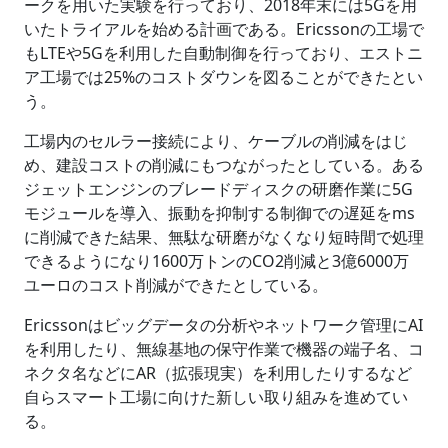
ークを用いた実験を行っており、2018年末には5Gを用
いたトライアルを始める計画である。Ericssonの工場で
もLTEや5Gを利用した自動制御を行っており、エストニ
ア工場では25%のコストダウンを図ることができたとい
う。
工場内のセルラー接続により、ケーブルの削減をはじ
め、建設コストの削減にもつながったとしている。ある
ジェットエンジンのブレードディスクの研磨作業に5G
モジュールを導入、振動を抑制する制御での遅延をms
に削減できた結果、無駄な研磨がなくなり短時間で処理
できるようになり1600万トンのCO2削減と3億6000万
ユーロのコスト削減ができたとしている。
Ericssonはビッグデータの分析やネットワーク管理にAI
を利用したり、無線基地の保守作業で機器の端子名、コ
ネクタ名などにAR（拡張現実）を利用したりするなど
自らスマート工場に向けた新しい取り組みを進めてい
る。