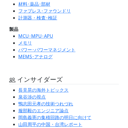
材料･薬品･部材
ファブレス･ファウンドリ
計測器・検査･検証
製品
MCU･MPU･APU
メモリ
パワー･パワーマネジメント
MEMS･アナログ
インサイダーズ
長見晃の海外トピックス
泉谷渉の視点
鴨志田元孝の技術つれづれ
服部毅のエンジニア論点
岡島義憲の集積回路の明日に向けて
山田周平の中国・台湾レポート