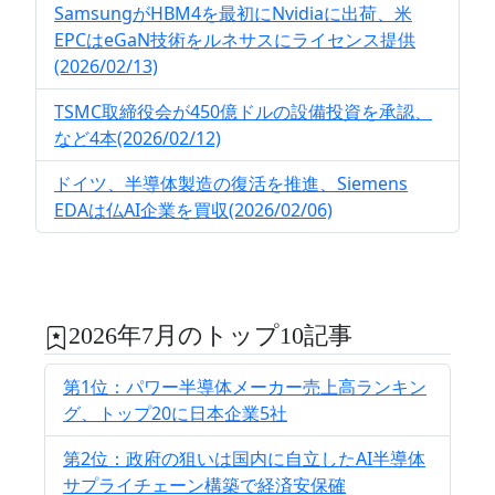
SamsungがHBM4を最初にNvidiaに出荷、米
EPCはeGaN技術をルネサスにライセンス提供
(2026/02/13)
TSMC取締役会が450億ドルの設備投資を承認、
など4本(2026/02/12)
ドイツ、半導体製造の復活を推進、Siemens
EDAは仏AI企業を買収(2026/02/06)
2026年7月のトップ10記事
第1位：パワー半導体メーカー売上高ランキン
グ、トップ20に日本企業5社
第2位：政府の狙いは国内に自立したAI半導体
サプライチェーン構築で経済安保確