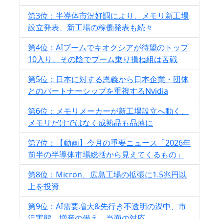
第3位：半導体市況好調により、メモリ新工場
設立発表、新工場の稼働発表も続々
第4位：AIブームでキオクシアが待望のトップ
10入り、その陰でブーム乗り損ね組は苦戦
第5位：日本に対する恩義から日本企業・団体
とのパートナーシップを重視するNvidia
第6位：メモリメーカーが新工場設立へ動く、
メモリだけではなく成熟品も品薄に
第7位：【動画】今月の重要ニュース「2026年
前半の半導体市場総括から見えてくるもの」
第8位：Micron、広島工場の拡張に1.5兆円以
上を投資
第9位：AI需要増大&先行き不透明の渦中、市
況実態、増産の備え、当面の対応