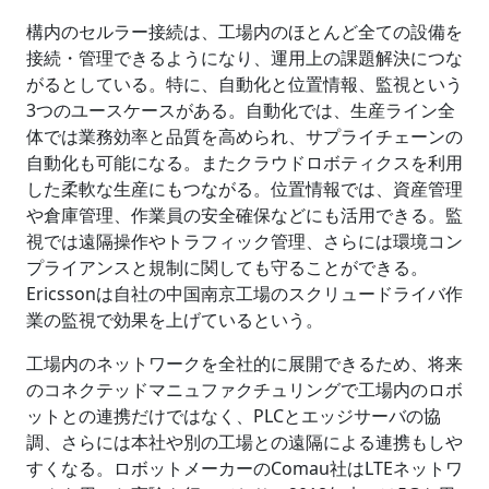
構内のセルラー接続は、工場内のほとんど全ての設備を
接続・管理できるようになり、運用上の課題解決につな
がるとしている。特に、自動化と位置情報、監視という
3つのユースケースがある。自動化では、生産ライン全
体では業務効率と品質を高められ、サプライチェーンの
自動化も可能になる。またクラウドロボティクスを利用
した柔軟な生産にもつながる。位置情報では、資産管理
や倉庫管理、作業員の安全確保などにも活用できる。監
視では遠隔操作やトラフィック管理、さらには環境コン
プライアンスと規制に関しても守ることができる。
Ericssonは自社の中国南京工場のスクリュードライバ作
業の監視で効果を上げているという。
工場内のネットワークを全社的に展開できるため、将来
のコネクテッドマニュファクチュリングで工場内のロボ
ットとの連携だけではなく、PLCとエッジサーバの協
調、さらには本社や別の工場との遠隔による連携もしや
すくなる。ロボットメーカーのComau社はLTEネットワ