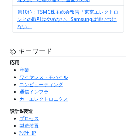
第10位：TSMC株主総会報告「東京エレクトロ
ンとの取引はやめない。Samsungは追いつけ
ない」
キーワード
応用
産業
ワイヤレス・モバイル
コンピューティング
通信インフラ
カーエレクトロニクス
設計&製造
プロセス
製造装置
設計･IP