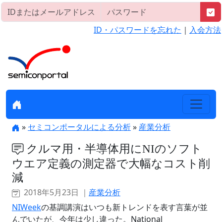
ID・パスワードを忘れた
｜
入会方法
»
セミコンポータルによる分析
»
産業分析
クルマ用・半導体用にNIのソフト
ウエア定義の測定器で大幅なコスト削
減
2018年5月23日 ｜
産業分析
NIWeek
の基調講演はいつも新トレンドを表す言葉が並
んでいたが、今年は少し違った。National