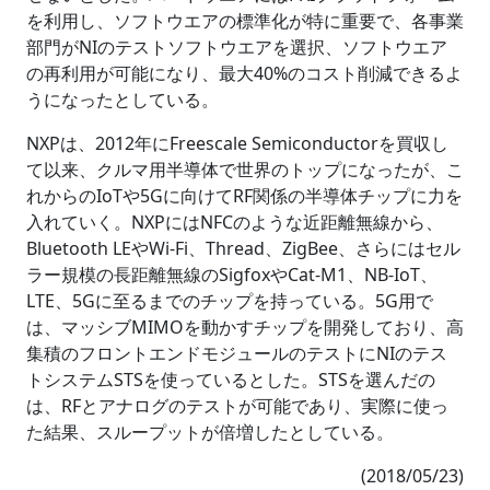
を利用し、ソフトウエアの標準化が特に重要で、各事業
部門がNIのテストソフトウエアを選択、ソフトウエア
の再利用が可能になり、最大40%のコスト削減できるよ
うになったとしている。
NXPは、2012年にFreescale Semiconductorを買収し
て以来、クルマ用半導体で世界のトップになったが、こ
れからのIoTや5Gに向けてRF関係の半導体チップに力を
入れていく。NXPにはNFCのような近距離無線から、
Bluetooth LEやWi-Fi、Thread、ZigBee、さらにはセル
ラー規模の長距離無線のSigfoxやCat-M1、NB-IoT、
LTE、5Gに至るまでのチップを持っている。5G用で
は、マッシブMIMOを動かすチップを開発しており、高
集積のフロントエンドモジュールのテストにNIのテス
トシステムSTSを使っているとした。STSを選んだの
は、RFとアナログのテストが可能であり、実際に使っ
た結果、スループットが倍増したとしている。
(2018/05/23)