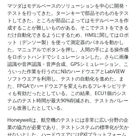
マツダはモデルベースのソリューションを中心に開発・
テストを行ってきた。ターンキーで部品そのものをテス
トしてきた。ところが部品によってはモデルベースを作
成することが難しいものがある。そこでテストをできる
だけ自動化できるようにするため、HMIに関してはロボ
ット（デンソー製）を使って測定器のパネルを動かし
た。マニュアルでボタンを押し、人間の手による操作感
をロボットハンドでシミュレーションした。さらに画像
認識や音声認識・音声合成、GPSシミュレーション、こ
ういった作業を行うのにNIのハードウエアとLabVIEW
ソフトウエアを利用し、テストの自動化を進めた。ま
た、FPGAでハードウエアを変えられるフレキシビリテ
ィも有効だったとしている。この結果、ECU1個のシス
テムのテスト時間が最大90%削減され、テストカバレー
ジも改善したとしている。
Honeywellは、航空機のテストには非常に広い分野の企
業の協力が必要であり、テストシステムの標準化が欠か
せないとした。ハードウエアにはPXIプラットフォーム