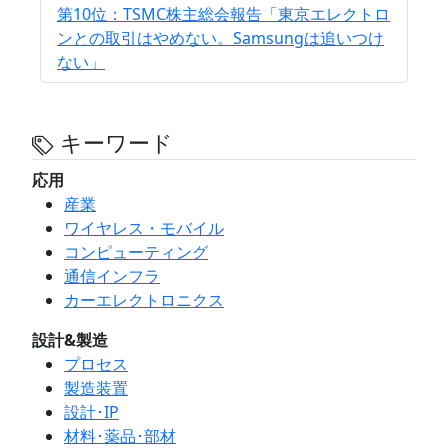
第10位：TSMC株主総会報告「東京エレクトロ
ンとの取引はやめない。Samsungは追いつけ
ない」
キーワード
応用
産業
ワイヤレス・モバイル
コンピューティング
通信インフラ
カーエレクトロニクス
設計&製造
プロセス
製造装置
設計･IP
材料･薬品･部材