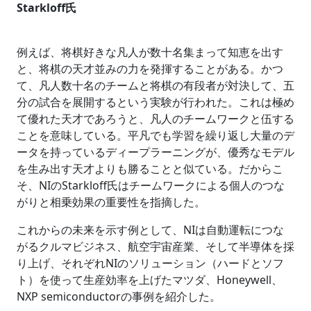
Starkloff氏
例えば、将棋好きな凡人が数十名集まって知恵を出す
と、将棋の天才並みの力を発揮することがある。かつ
て、凡人数十名のチームと将棋の有段者が対決して、五
分の試合を展開するという実験が行われた。これは極め
て優れた天才であろうと、凡人のチームワークと伍する
ことを意味している。平凡でも学習を繰り返し大量のデ
ータを持っているディープラーニングが、優秀なモデル
を生み出す天才よりも勝ることと似ている。だからこ
そ、NIのStarkloff氏はチームワークによる個人のつな
がりと相乗効果の重要性を指摘した。
これからの未来を示す例として、NIは自動運転につな
がるクルマビジネス、航空宇宙産業、そして半導体を採
り上げ、それぞれNIのソリューション（ハードとソフ
ト）を使って生産効率を上げたマツダ、Honeywell、
NXP semiconductorの事例を紹介した。