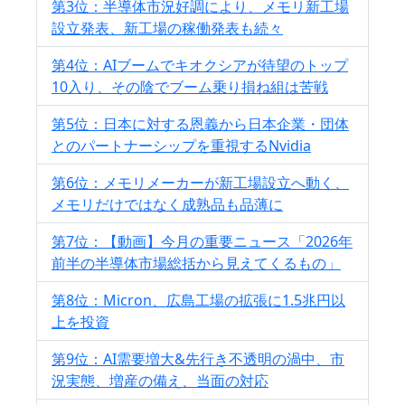
第3位：半導体市況好調により、メモリ新工場
設立発表、新工場の稼働発表も続々
第4位：AIブームでキオクシアが待望のトップ
10入り、その陰でブーム乗り損ね組は苦戦
第5位：日本に対する恩義から日本企業・団体
とのパートナーシップを重視するNvidia
第6位：メモリメーカーが新工場設立へ動く、
メモリだけではなく成熟品も品薄に
第7位：【動画】今月の重要ニュース「2026年
前半の半導体市場総括から見えてくるもの」
第8位：Micron、広島工場の拡張に1.5兆円以
上を投資
第9位：AI需要増大&先行き不透明の渦中、市
況実態、増産の備え、当面の対応