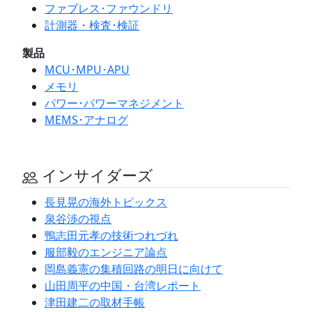
ファブレス･ファウンドリ
計測器・検査･検証
製品
MCU･MPU･APU
メモリ
パワー･パワーマネジメント
MEMS･アナログ
インサイダーズ
長見晃の海外トピックス
泉谷渉の視点
鴨志田元孝の技術つれづれ
服部毅のエンジニア論点
岡島義憲の集積回路の明日に向けて
山田周平の中国・台湾レポート
津田建二の取材手帳