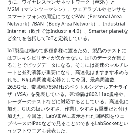
うに、ワイヤレスセンサネットワーク（WSN）と
M2M（マシンツーマシン）、ウェアラブルやセンサを
スマートフォンの周辺につなぐPAN（Personal Area
Network）/BAN（Body Area Network）、Industrial
Internet（欧州ではIndustrie 4.0）、Smarter planetな
ど全てを包括してIoTと定義している。
IoT製品は極めて多種多様に渡るため、製品のテストに
はフレキシビリティが欠かせない。IoTのデータが集ま
ることでビッグデータになる。そこには高速のマルチレ
ートと並列演算が重要になり、高速化はますます求めら
れる。NIは高周波測定器として今回、最高周波数
26.5GHz、帯域幅765MHzのベクトルシグナルアナライ
ザ（VSA）を発表している。帯域幅は802.11ac規格や、
レーダーのテストなどに対応するとしている。高速化に
加え、GUIの扱いやすさ、作業しやすさも重要だと付け
加えた。今回は、LabVIEWに表示された回路図をウェ
ブベースのiPadなどで見ることのできるLabSocketとい
うソフトウエアも発表した。