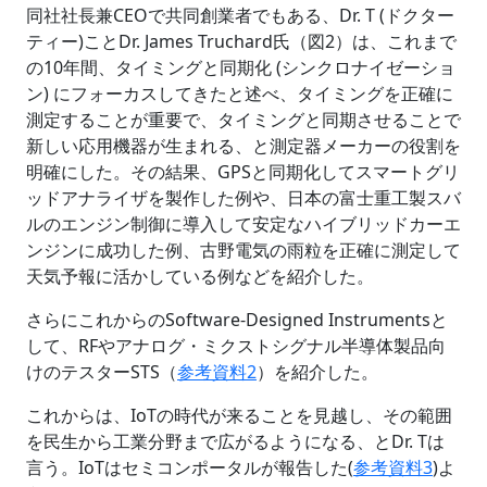
同社社長兼CEOで共同創業者でもある、Dr. T (ドクター
ティー)ことDr. James Truchard氏（図2）は、これまで
の10年間、タイミングと同期化 (シンクロナイゼーショ
ン) にフォーカスしてきたと述べ、タイミングを正確に
測定することが重要で、タイミングと同期させることで
新しい応用機器が生まれる、と測定器メーカーの役割を
明確にした。その結果、GPSと同期化してスマートグリ
ッドアナライザを製作した例や、日本の富士重工製スバ
ルのエンジン制御に導入して安定なハイブリッドカーエ
ンジンに成功した例、古野電気の雨粒を正確に測定して
天気予報に活かしている例などを紹介した。
さらにこれからのSoftware-Designed Instrumentsと
して、RFやアナログ・ミクストシグナル半導体製品向
けのテスターSTS（
参考資料2
）を紹介した。
これからは、IoTの時代が来ることを見越し、その範囲
を民生から工業分野まで広がるようになる、とDr. Tは
言う。IoTはセミコンポータルが報告した(
参考資料3
)よ