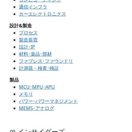
通信インフラ
カーエレクトロニクス
設計&製造
プロセス
製造装置
設計･IP
材料･薬品･部材
ファブレス･ファウンドリ
計測器・検査･検証
製品
MCU･MPU･APU
メモリ
パワー･パワーマネジメント
MEMS･アナログ
インサイダーズ