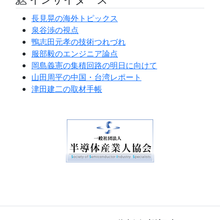
長見晃の海外トピックス
泉谷渉の視点
鴨志田元孝の技術つれづれ
服部毅のエンジニア論点
岡島義憲の集積回路の明日に向けて
山田周平の中国・台湾レポート
津田建二の取材手帳