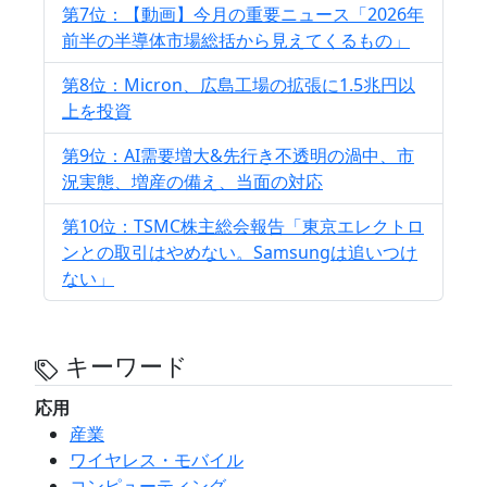
第7位：【動画】今月の重要ニュース「2026年
前半の半導体市場総括から見えてくるもの」
第8位：Micron、広島工場の拡張に1.5兆円以
上を投資
第9位：AI需要増大&先行き不透明の渦中、市
況実態、増産の備え、当面の対応
第10位：TSMC株主総会報告「東京エレクトロ
ンとの取引はやめない。Samsungは追いつけ
ない」
キーワード
応用
産業
ワイヤレス・モバイル
コンピューティング