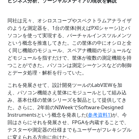
ビジネス分析、ソーシャルメディアの現状を解説
同社は元々、オシロスコープやスペクトラムアナライザ
のような測定器を、1台の筐体(例えばPXIシャーシ)とパ
ソコンを使って実現する、バーチャルインスツルメンツ
という概念を推進してきた。この筐体の中にオシロと全
く同じ機能のモジュール、スペアナ機能のモジュールな
どモジュールを指すだけで、筐体が複数の測定機能を持
つことができた。パソコンは測定シーケンスなどの制御
とデータ処理・解析を行っていた。
これを発展させて、設計開発ツールのLabVIEWを加
え、パソコン機能さえ筐体にモジュールとして組み込
み、基本仕様の筐体シリーズを製品として提供してき
た。さらに、2年前のNIWeekでSoftware-Designed
Instrumentsという概念を発表した(
参考資料1
)が、今
回はさらにそれを発展させ、FPGAを内蔵することで、
テスターや測定器の仕様までもユーザーがフレキシブル
に変えられる方向に向けた。