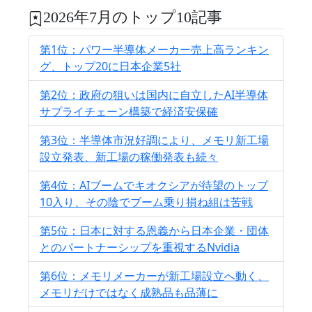
2026年7月のトップ10記事
第1位：パワー半導体メーカー売上高ランキン
グ、トップ20に日本企業5社
第2位：政府の狙いは国内に自立したAI半導体
サプライチェーン構築で経済安保確
第3位：半導体市況好調により、メモリ新工場
設立発表、新工場の稼働発表も続々
第4位：AIブームでキオクシアが待望のトップ
10入り、その陰でブーム乗り損ね組は苦戦
第5位：日本に対する恩義から日本企業・団体
とのパートナーシップを重視するNvidia
第6位：メモリメーカーが新工場設立へ動く、
メモリだけではなく成熟品も品薄に