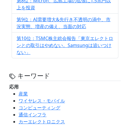
第8位：Micron、広島工場の拡張に1.5兆円以
上を投資
第9位：AI需要増大&先行き不透明の渦中、市
況実態、増産の備え、当面の対応
第10位：TSMC株主総会報告「東京エレクトロ
ンとの取引はやめない。Samsungは追いつけ
ない」
キーワード
応用
産業
ワイヤレス・モバイル
コンピューティング
通信インフラ
カーエレクトロニクス