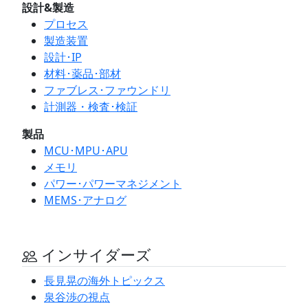
設計&製造
プロセス
製造装置
設計･IP
材料･薬品･部材
ファブレス･ファウンドリ
計測器・検査･検証
製品
MCU･MPU･APU
メモリ
パワー･パワーマネジメント
MEMS･アナログ
インサイダーズ
長見晃の海外トピックス
泉谷渉の視点