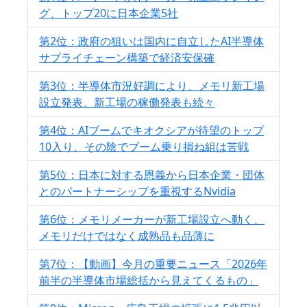
グ、トップ20に日本企業5社
第2位：政府の狙いは国内に自立したAI半導体
サプライチェーン構築で経済安保確
第3位：半導体市況好調により、メモリ新工場
設立発表、新工場の稼働発表も続々
第4位：AIブームでキオクシアが待望のトップ
10入り、その陰でブーム乗り損ね組は苦戦
第5位：日本に対する恩義から日本企業・団体
とのパートナーシップを重視するNvidia
第6位：メモリメーカーが新工場設立へ動く、
メモリだけではなく成熟品も品薄に
第7位：【動画】今月の重要ニュース「2026年
前半の半導体市場総括から見えてくるもの」