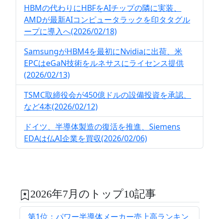
HBMの代わりにHBFをAIチップの隣に実装、
AMDが最新AIコンピュータラックを印タタグル
ープに導入へ(2026/02/18)
SamsungがHBM4を最初にNvidiaに出荷、米
EPCはeGaN技術をルネサスにライセンス提供
(2026/02/13)
TSMC取締役会が450億ドルの設備投資を承認、
など4本(2026/02/12)
ドイツ、半導体製造の復活を推進、Siemens
EDAは仏AI企業を買収(2026/02/06)
2026年7月のトップ10記事
第1位：パワー半導体メーカー売上高ランキン