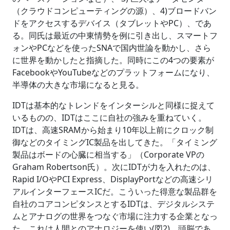
（クラウドコンピューティングの源）、4)ブロードバン
ドをアクセスするデバイス（タブレットやPC）、であ
る。同氏は最近の中東情勢を例に引き出し、スマートフ
ォンやPCなどを使ったSNAで国内世論を動かし、さら
に世界を動かしたと指摘した。同時にこの4つの要素が
FacebookやYouTubeなどのプラットフォームになり、
半導体の大きな市場になると見る。
IDTは基本的なトレンドをインターシルと同様に捉えて
いるものの、IDTはここに自社の強みを重ねていく。
IDTは、高速SRAMから始まり10年以上前にクロック制
御などのタイミングIC製品を出してきた。「タイミング
製品はボードの心臓に相当する」（Corporate VPの
Graham Robertson氏）。次にIDTが力を入れたのは、
Rapid I/OやPCI Express、DisplayPortなどの高速シリ
アルインターフェースICだ。こういった得意な製品群を
自社のコアコンピタンスとするIDTは、デジタルシステ
ムとアナログの世界をつなぐ市場に注力する企業となっ
た。これは人間とのアナロジーを使い(図2)、頭脳であ