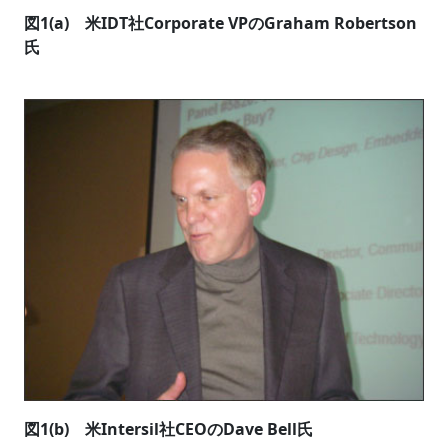
図1(a) 米IDT社Corporate VPのGraham Robertson
氏
図1(b) 米Intersil社CEOのDave Bell氏