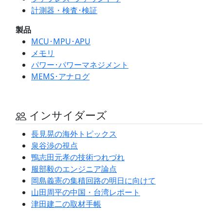
計測器・検査･検証
製品
MCU･MPU･APU
メモリ
パワー･パワーマネジメント
MEMS･アナログ
インサイダーズ
長見晃の海外トピックス
泉谷渉の視点
鴨志田元孝の技術つれづれ
服部毅のエンジニア論点
岡島義憲の集積回路の明日に向けて
山田周平の中国・台湾レポート
津田建二の取材手帳