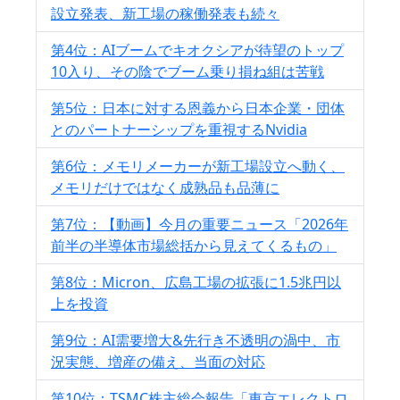
設立発表、新工場の稼働発表も続々
第4位：AIブームでキオクシアが待望のトップ
10入り、その陰でブーム乗り損ね組は苦戦
第5位：日本に対する恩義から日本企業・団体
とのパートナーシップを重視するNvidia
第6位：メモリメーカーが新工場設立へ動く、
メモリだけではなく成熟品も品薄に
第7位：【動画】今月の重要ニュース「2026年
前半の半導体市場総括から見えてくるもの」
第8位：Micron、広島工場の拡張に1.5兆円以
上を投資
第9位：AI需要増大&先行き不透明の渦中、市
況実態、増産の備え、当面の対応
第10位：TSMC株主総会報告「東京エレクトロ