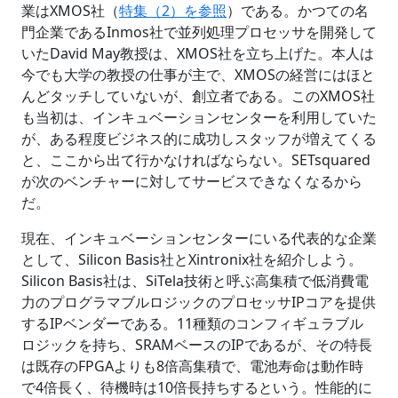
業はXMOS社（
特集（2）を参照
）である。かつての名
門企業であるInmos社で並列処理プロセッサを開発して
いたDavid May教授は、XMOS社を立ち上げた。本人は
今でも大学の教授の仕事が主で、XMOSの経営にはほと
んどタッチしていないが、創立者である。このXMOS社
も当初は、インキュベーションセンターを利用していた
が、ある程度ビジネス的に成功しスタッフが増えてくる
と、ここから出て行かなければならない。SETsquared
が次のベンチャーに対してサービスできなくなるから
だ。
現在、インキュベーションセンターにいる代表的な企業
として、Silicon Basis社とXintronix社を紹介しよう。
Silicon Basis社は、SiTela技術と呼ぶ高集積で低消費電
力のプログラマブルロジックのプロセッサIPコアを提供
するIPベンダーである。11種類のコンフィギュラブル
ロジックを持ち、SRAMベースのIPであるが、その特長
は既存のFPGAよりも8倍高集積で、電池寿命は動作時
で4倍長く、待機時は10倍長持ちするという。性能的に