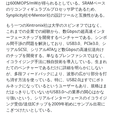
は600MOPS/mWが得られるとしている。SRAMベース
のリコンフィギュラブルプロセッサIPであるため、
Synplicity社やMentor社の設計ツールと互換性がある。
もう一つのXintronix社は大学のスピンオフではなく、
これまでの企業での経験から、数Gbpsの超高速インタ
ーフェースチップを開発するベンチャーである。シンボ
ル間干渉の問題を解決しており、USB3.0、PCIe3.0、シ
リアルSCSI、シリアルATAなど数Gbpsの高速伝送向け
のチップを開発する。単なるプレンファシスではなく、
イコライジング手法に独自技術を導入している。生まれ
たてのベンチャーであるだけに詳細を明らかにしない
が、多段フィードバックにより、波形の広がり部分を打
ち消す方法を使っている。特に、USB2.0はすでにボト
ルネックになっているというユーザーもあり、規格はま
だはっきりしていないがUSB3.0への業界の関心はかな
り強いという。シリアルインターフェースのイコライジ
ング受信/送信ICチップを2009年初めにサンプル出荷に
こぎつけたいとしている。