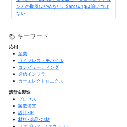
ンとの取引はやめない。Samsungは追いつけ
ない」
キーワード
応用
産業
ワイヤレス・モバイル
コンピューティング
通信インフラ
カーエレクトロニクス
設計&製造
プロセス
製造装置
設計･IP
材料･薬品･部材
ファブレス･ファウンドリ