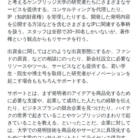
と考えるケンブリッジ大学の研究者たちにさまざまなサ
ービスを提供する。コンサルティングを代理したり、
IP（知的財産権）を管理したりする。開発した発明内容
を公開する方法などを含むさまざまなIPに関連する事柄
を扱う。スタッフは全部で20~30名しかいないが、著作
権という観点からもリサーチを行う。
出資金に関してはどのような出資形態にするか、ファン
ドの原資、などの相談にのったり、新会社設立に必要な
リソースやツール、サービスなども提供する。若い学
生・院生や博士号を取得した研究者がイノベーションを
起こす場合ももちろんサポートする。
サポートとは、まず発明者のアイデアを商品化するため
に必要な支援や、起業して成功した人たちの経験を伝え
たり、ビジネスプランの競合企業を見つけたり、ハイテ
クの世界で起きていることやケンブリッジのまわりで起
きていることを教える、といったことだ。企業に対して
は、大学での発明技術を商品化やサービスに具現化する
ために大学のコンサルタントとしてライセンス供与す