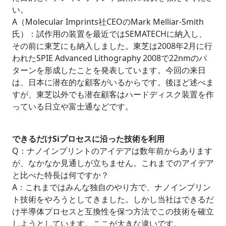
い。
A（Molecular Imprints社CEOのMark Melliar-Smith
氏）：試作用の装置を最近ではSEMATECHに納入し、
その前に東芝にも納入しました。東芝は2008年2月に行
われたSPIE Advanced Lithography 2008で22nmのパ
ターンを形成したことを発表しています。今回の来日
は、日本に潜在的な顧客がいるからです。後ほど述べま
すが、東芝以外でも潜在顧客はハードディスク装置を作
っている日立や富士通などです。
できるだけSiプロセスに沿った技術を利用
Q：ナノインプリントのアイデアは数年前からあります
が、なかなか見通しが立ちません。これまでのアイデア
と比べた特長は何ですか？
A：これまではみんな独自のやり方で、ナノインプリン
ト技術をやろうとしてきました。しかし当社はできるだ
け半導体プロセスと互換性を保つ方法でこの技術を確立
しようとしています。ここが大きな違いです。