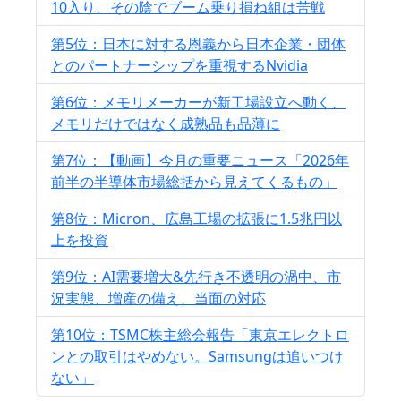
10入り、その陰でブーム乗り損ね組は苦戦
第5位：日本に対する恩義から日本企業・団体
とのパートナーシップを重視するNvidia
第6位：メモリメーカーが新工場設立へ動く、
メモリだけではなく成熟品も品薄に
第7位：【動画】今月の重要ニュース「2026年
前半の半導体市場総括から見えてくるもの」
第8位：Micron、広島工場の拡張に1.5兆円以
上を投資
第9位：AI需要増大&先行き不透明の渦中、市
況実態、増産の備え、当面の対応
第10位：TSMC株主総会報告「東京エレクトロ
ンとの取引はやめない。Samsungは追いつけ
ない」