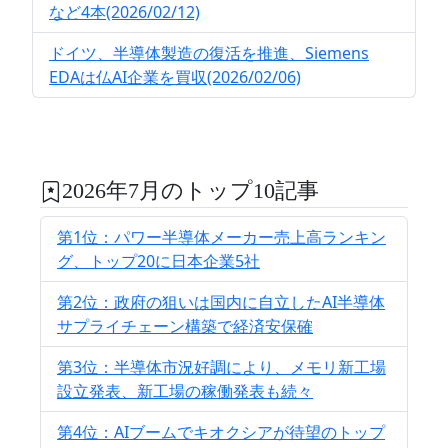
など4本(2026/02/12)
ドイツ、半導体製造の復活を推進、Siemens
EDAは仏AI企業を買収(2026/02/06)
2026年7月のトップ10記事
第1位：パワー半導体メーカー売上高ランキン
グ、トップ20に日本企業5社
第2位：政府の狙いは国内に自立したAI半導体
サプライチェーン構築で経済安保確
第3位：半導体市況好調により、メモリ新工場
設立発表、新工場の稼働発表も続々
第4位：AIブームでキオクシアが待望のトップ