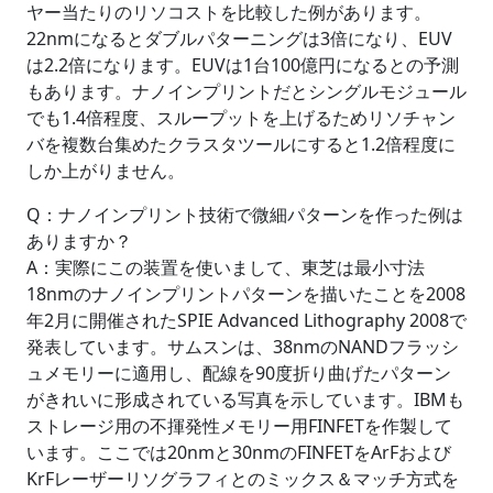
ヤー当たりのリソコストを比較した例があります。
22nmになるとダブルパターニングは3倍になり、EUV
は2.2倍になります。EUVは1台100億円になるとの予測
もあります。ナノインプリントだとシングルモジュール
でも1.4倍程度、スループットを上げるためリソチャン
バを複数台集めたクラスタツールにすると1.2倍程度に
しか上がりません。
Q：ナノインプリント技術で微細パターンを作った例は
ありますか？
A：実際にこの装置を使いまして、東芝は最小寸法
18nmのナノインプリントパターンを描いたことを2008
年2月に開催されたSPIE Advanced Lithography 2008で
発表しています。サムスンは、38nmのNANDフラッシ
ュメモリーに適用し、配線を90度折り曲げたパターン
がきれいに形成されている写真を示しています。IBMも
ストレージ用の不揮発性メモリー用FINFETを作製して
います。ここでは20nmと30nmのFINFETをArFおよび
KrFレーザーリソグラフィとのミックス＆マッチ方式を