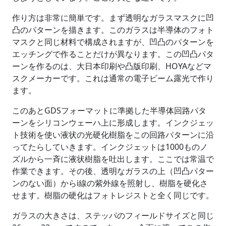
作り方は非常に簡単です。まず透明なガラスマスクに凹
凸のパターンを描きます。このガラスは半導体のフォト
マスクと同じ材料で構成されますが、凹凸のパターンを
エッチングで作ることだけが異なります。この凹凸パタ
ーンを作るのは、大日本印刷や凸版印刷、HOYAなどマ
スクメーカーです。これは通常の電子ビーム露光で作り
ます。
このあとGDSフォーマットに準拠した半導体回路パタ
ーンをシリコンウェーハ上に形成します。インクジェッ
ト技術を使い液状の光硬化樹脂をこの回路パターンに沿
ってたらしていきます。インクジェットは1000ものノ
ズルから一斉に液状樹脂を吐出します。ここでは常温で
作業できます。その後、透明なガラスの上（凹凸パター
ンのない面）からi線の紫外線を照射し、樹脂を硬化さ
せます。樹脂の硬化はフォトレジストと全く同じです。
ガラスの大きさは、ステッパのフィールドサイズと同じ