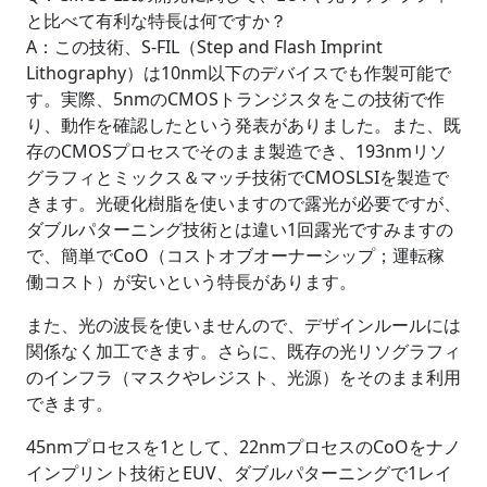
と比べて有利な特長は何ですか？
A：この技術、S-FIL（Step and Flash Imprint
Lithography）は10nm以下のデバイスでも作製可能で
す。実際、5nmのCMOSトランジスタをこの技術で作
り、動作を確認したという発表がありました。また、既
存のCMOSプロセスでそのまま製造でき、193nmリソ
グラフィとミックス＆マッチ技術でCMOSLSIを製造で
きます。光硬化樹脂を使いますので露光が必要ですが、
ダブルパターニング技術とは違い1回露光ですみますの
で、簡単でCoO（コストオブオーナーシップ；運転稼
働コスト）が安いという特長があります。
また、光の波長を使いませんので、デザインルールには
関係なく加工できます。さらに、既存の光リソグラフィ
のインフラ（マスクやレジスト、光源）をそのまま利用
できます。
45nmプロセスを1として、22nmプロセスのCoOをナノ
インプリント技術とEUV、ダブルパターニングで1レイ