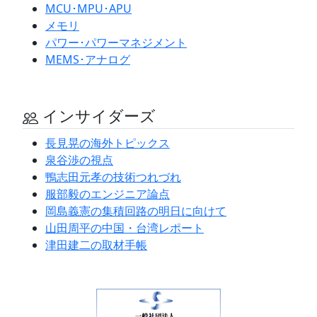
MCU･MPU･APU
メモリ
パワー･パワーマネジメント
MEMS･アナログ
インサイダーズ
長見晃の海外トピックス
泉谷渉の視点
鴨志田元孝の技術つれづれ
服部毅のエンジニア論点
岡島義憲の集積回路の明日に向けて
山田周平の中国・台湾レポート
津田建二の取材手帳