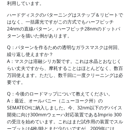
利用しています。
ハードディスクのパターニングはステップ＆リピートで
はなく、一括露光ですがこの方式でもハーフピッチ
24nmの直線パターン、ハーフピッチ28nmのドットパ
ターンを描いた例があります。
Q：パターンを作るための透明なガラスマスクは何回、
繰り返し使えますか？
A：マスクは溶融シリカ製です。これは水晶とおなじく
らい丈夫ですから、摩耗することはほとんどなく、数百
万回使えます。ただし、数千回に一度クリーニングは必
要です。
Q：今後のロードマップについて教えてください。
A：最近、オールバニー（ニューヨーク州）の
SEMATECHに納入しました。今、32nm以下のデバイス
開発に向け300mmウェーハ対応装置であるImprio 300
の受注を始めています。これはまだ試作用の装置でスル
ープットは4枚/時とまだ少ないですが、2009年には