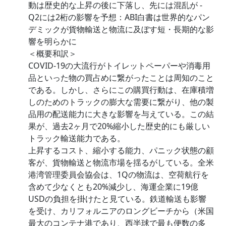
動は歴史的な上昇の後に下落し、先には混乱が -
Q2には2桁の影響を予想：ABI白書は世界的なパン
デミックが貨物輸送と物流に及ぼす短・長期的な影
響を明らかに
＜概要和訳＞
COVID-19の大流行がトイレットペーパーや消毒用
品といった物の買占めに繋がったことは周知のこと
である。しかし、さらにこの購買行動は、在庫積増
しのためのトラックの膨大な需要に繋がり、他の製
品用の配送能力に大きな影響を与えている。この結
果が、過去2ヶ月で20%縮小した歴史的にも厳しい
トラック輸送能力である。
上昇するコスト、縮小する能力、パニック状態の顧
客が、貨物輸送と物流市場を揺るがしている。全米
港湾管理委員会協会は、1Qの物流は、空荷航行を
含めて少なくとも20%減少し、海運企業に19億
USDの負担を掛けたと見ている。鉄道輸送も影響
を受け、カリフォルニアのロングビーチから（米国
最大のコンテナ港であり、西半球で最も便数の多