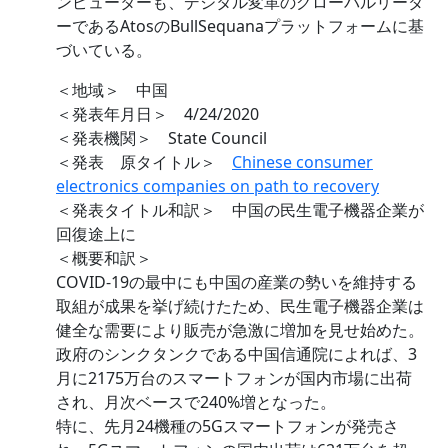
ンピューターも、デジタル変革のグローバルリーダ
ーであるAtosのBullSequanaプラットフォームに基
づいている。
＜地域＞ 中国
＜発表年月日＞ 4/24/2020
＜発表機関＞ State Council
＜発表 原タイトル＞
Chinese consumer
electronics companies on path to recovery
＜発表タイトル和訳＞ 中国の民生電子機器企業が
回復途上に
＜概要和訳＞
COVID-19の最中にも中国の産業の勢いを維持する
取組が成果を挙げ続けたため、民生電子機器企業は
健全な需要により販売が急激に増加を見せ始めた。
政府のシンクタンクである中国信通院によれば、3
月に2175万台のスマートフォンが国内市場に出荷
され、月次ベースで240%増となった。
特に、先月24機種の5Gスマートフォンが発売さ