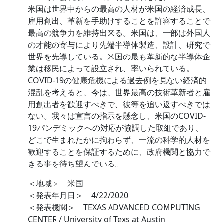
米国は世界中からの最高の人材が米国の経済成長、
雇用創出、革新を手助けすることを許容することで
最高の競争力を維持出来る。米国は、一部は外国人
の才能の寄与により先端半導体製造、設計、研究で
世界を先導している。米国の最も革新的な半導体企
業は移民によって設立され、率いられている。
COVID-19の健康危機による過去例を見ない経済的
混乱を考えると、今は、世界最高の技術革新者と雇
用創出者を歓迎すべきで、彼等を追い返すべきでは
ない。我々は宣言の指示を懸念し、米国のCOVID-
19パンデミックへの対応が協調した取組であり、
どこで生まれたかに拘わらず、一流の科学的人材を
歓迎することを保証するために、政府機関と協力で
きる事を待ち望んでいる。
＜地域＞ 米国
＜発表年月日＞ 4/22/2020
＜発表機関＞ TEXAS ADVANCED COMPUTING
CENTER / University of Texs at Austin