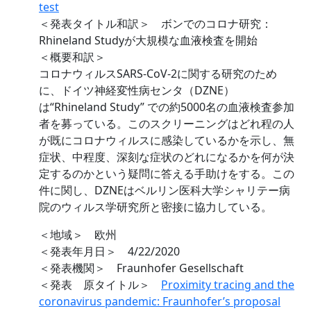
test
＜発表タイトル和訳＞ ボンでのコロナ研究：
Rhineland Studyが大規模な血液検査を開始
＜概要和訳＞
コロナウィルスSARS-CoV-2に関する研究のため
に、ドイツ神経変性病センタ（DZNE）
は“Rhineland Study” での約5000名の血液検査参加
者を募っている。このスクリーニングはどれ程の人
が既にコロナウィルスに感染しているかを示し、無
症状、中程度、深刻な症状のどれになるかを何が決
定するのかという疑問に答える手助けをする。この
件に関し、DZNEはベルリン医科大学シャリテー病
院のウィルス学研究所と密接に協力している。
＜地域＞ 欧州
＜発表年月日＞ 4/22/2020
＜発表機関＞ Fraunhofer Gesellschaft
＜発表 原タイトル＞
Proximity tracing and the
coronavirus pandemic: Fraunhofer’s proposal