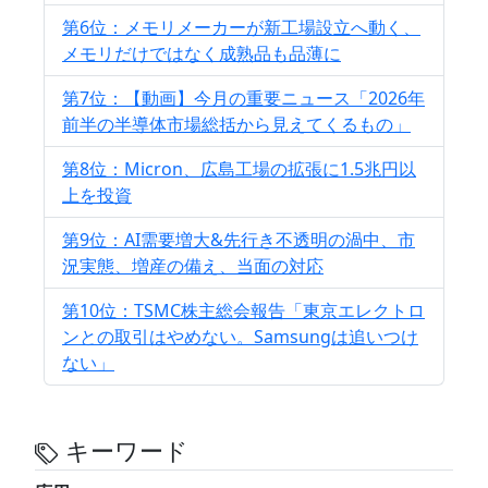
第6位：メモリメーカーが新工場設立へ動く、
メモリだけではなく成熟品も品薄に
第7位：【動画】今月の重要ニュース「2026年
前半の半導体市場総括から見えてくるもの」
第8位：Micron、広島工場の拡張に1.5兆円以
上を投資
第9位：AI需要増大&先行き不透明の渦中、市
況実態、増産の備え、当面の対応
第10位：TSMC株主総会報告「東京エレクトロ
ンとの取引はやめない。Samsungは追いつけ
ない」
キーワード