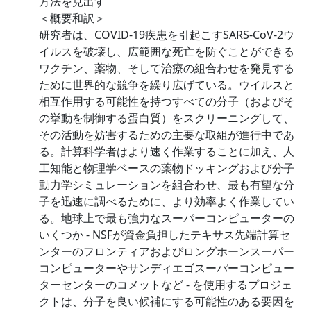
方法を見出す
＜概要和訳＞
研究者は、COVID-19疾患を引起こすSARS-CoV-2ウ
イルスを破壊し、広範囲な死亡を防ぐことができる
ワクチン、薬物、そして治療の組合わせを発見する
ために世界的な競争を繰り広げている。ウイルスと
相互作用する可能性を持つすべての分子（およびそ
の挙動を制御する蛋白質）をスクリーニングして、
その活動を妨害するための主要な取組が進行中であ
る。計算科学者はより速く作業することに加え、人
工知能と物理学ベースの薬物ドッキングおよび分子
動力学シミュレーションを組合わせ、最も有望な分
子を迅速に調べるために、より効率よく作業してい
る。地球上で最も強力なスーパーコンピューターの
いくつか - NSFが資金負担したテキサス先端計算セ
ンターのフロンティアおよびロングホーンスーパー
コンピューターやサンディエゴスーパーコンピュー
ターセンターのコメットなど - を使用するプロジェ
クトは、分子を良い候補にする可能性のある要因を