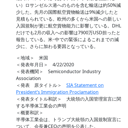
い）ロサンゼルス港へのものを含む輸送は約50%減
少した。先月の国際航空貨物輸送は9%減少したと
見積もられている。欧州の多くから米国への新しい
入国規制が更に航空貨物能力に影響している。DHL
だけでも2月の収入への影響は7900万USD担ったと
報告している。米ｰ中での緊張によるこれまでの減
少に、さらに加わる要因となっている。
＜地域＞ 米国
＜発表年月日＞ 4/22/2020
＜発表機関＞ Semiconductor Industry
Association
＜発表 原タイトル＞
SIA Statement on
President’s Immigration Proclamation
＜発表タイトル和訳＞ 大統領の入国管理宣言に関
する半導体工業会の声明
＜概要和訳＞
半導体工業会は、トランプ大統領の入国規制宣言に
ついて、会長兼CEOの声明を公表した。