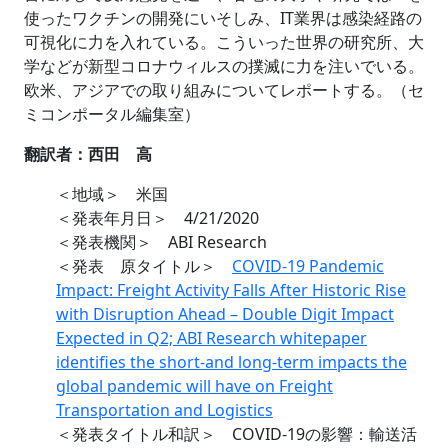
使ったワクチンの開発にいそしみ、IT業界は感染経路の
可視化に力を入れている。こういった世界の研究所、大
学などが新型コロナウィルスの撲滅に力を注いでいる。
欧米、アジアでの取り組みについてレポートする。（セ
ミコンポータル編集室）
翻訳者：西田 高
＜地域＞ 米国
＜発表年月日＞ 4/21/2020
＜発表機関＞ ABI Research
＜発表 原タイトル＞
COVID-19 Pandemic
Impact: Freight Activity Falls After Historic Rise
with Disruption Ahead – Double Digit Impact
Expected in Q2; ABI Research whitepaper
identifies the short-and long-term impacts the
global pandemic will have on Freight
Transportation and Logistics
＜発表タイトル和訳＞ COVID-19の影響：輸送活