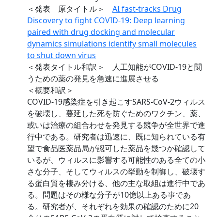
＜発表 原タイトル＞
AI fast-tracks Drug
Discovery to fight COVID-19: Deep learning
paired with drug docking and molecular
dynamics simulations identify small molecules
to shut down virus
＜発表タイトル和訳＞ 人工知能がCOVID-19と闘
うための薬の発見を急速に進展させる
＜概要和訳＞
COVID-19感染症を引き起こすSARS-CoV-2ウィルス
を破壊し、蔓延した死を防ぐためのワクチン、薬、
或いは治療の組合わせを発見する競争が全世界で進
行中である。研究者は迅速に、既に知られている有
望で食品医薬品局が認可した薬品を幾つか確認して
いるが、ウィルスに影響する可能性のある全ての小
さな分子、そしてウィルスの挙動を制御し、破壊す
る蛋白質を棲み分ける、他の主な取組は進行中であ
る。問題はその様な分子が10億以上ある事であ
る。研究者が、それぞれを効果の確認のために20