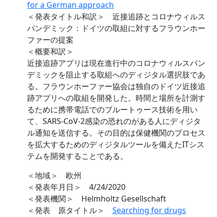
for a German approach
＜発表タイトル和訳＞ 近接追跡とコロナウィルス
パンデミック：ドイツの取組に対するフラウンホー
ファーの提案
＜概要和訳＞
近接追跡アプリは現在進行中のコロナウィルスパン
デミックを阻止する取組へのディジタル選択肢であ
る。フラウンホーファー協会は独自のドイツ近接追
跡アプリへの取組を開発した。時間と場所を計測す
るために携帯電話でのブルートゥース技術を用い
て、SARS-CoV-2感染の恐れのがある人にディジタ
ル通知を送信する。その目的は保健機関のプロセス
を拡大するためのディジタルツールを備えたITシス
テムを開発することである。
＜地域＞ 欧州
＜発表年月日＞ 4/24/2020
＜発表機関＞ Helmholtz Gesellschaft
＜発表 原タイトル＞
Searching for drugs