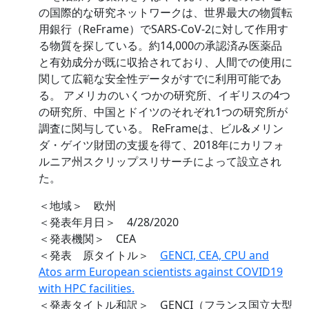
の国際的な研究ネットワークは、世界最大の物質転
用銀行（ReFrame）でSARS-CoV-2に対して作用す
る物質を探している。約14,000の承認済み医薬品
と有効成分が既に収拾されており、人間での使用に
関して広範な安全性データがすでに利用可能であ
る。 アメリカのいくつかの研究所、イギリスの4つ
の研究所、中国とドイツのそれぞれ1つの研究所が
調査に関与している。 ReFrameは、ビル&メリン
ダ・ゲイツ財団の支援を得て、2018年にカリフォ
ルニア州スクリップスリサーチによって設立され
た。
＜地域＞ 欧州
＜発表年月日＞ 4/28/2020
＜発表機関＞ CEA
＜発表 原タイトル＞
GENCI, CEA, CPU and
Atos arm European scientists against COVID19
with HPC facilities.
＜発表タイトル和訳＞ GENCI（フランス国立大型