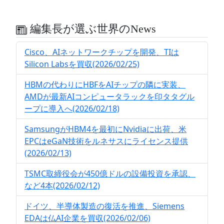
編集長が選ぶ世界のNews
Cisco、AIネットワークチップを開発、TIは
Silicon Labsを買収(2026/02/25)
HBMの代わりにHBFをAIチップの隣に実装、
AMDが最新AIコンピュータラックを印タタグル
ープに導入へ(2026/02/18)
SamsungがHBM4を最初にNvidiaに出荷、米
EPCはeGaN技術をルネサスにライセンス提供
(2026/02/13)
TSMC取締役会が450億ドルの設備投資を承認、
など4本(2026/02/12)
ドイツ、半導体製造の復活を推進、Siemens
EDAは仏AI企業を買収(2026/02/06)