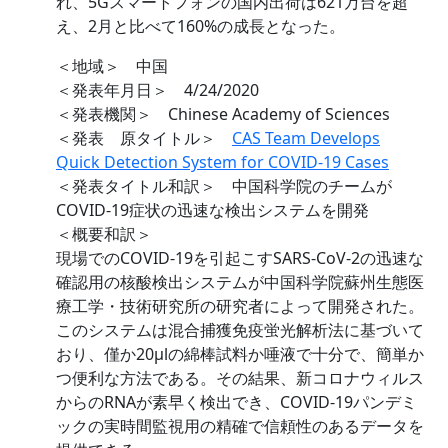
れ、5Gスマートフォンの国内出荷は621万台を超
え、2月と比べて160%の成長となった。
＜地域＞ 中国
＜発表年月日＞ 4/24/2020
＜発表機関＞ Chinese Academy of Sciences
＜発表 原タイトル＞
CAS Team Develops
Quick Detection System for COVID-19 Cases
＜発表タイトル和訳＞ 中国科学院のチームが
COVID-19症状の迅速な検出システムを開発
＜概要和訳＞
現場でのCOVID-19を引起こすSARS-CoV-2の迅速な
確認用の核酸検出システムが中国科学院蘇州生態医
療工学・技術研究所の研究者によって開発された。
このシステムは混合捕獲免疫蛍光解析法に基づいて
おり、僅か20µlの綿棒試料か唾液で十分で、簡単か
つ便利な方法である。その結果、新コロナウィルス
からのRNAが素早く検出でき、COVID-19パンデミ
ックの実時間監視用の精確で信頼性のあるデータを