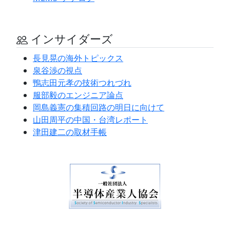
インサイダーズ
長見晃の海外トピックス
泉谷渉の視点
鴨志田元孝の技術つれづれ
服部毅のエンジニア論点
岡島義憲の集積回路の明日に向けて
山田周平の中国・台湾レポート
津田建二の取材手帳