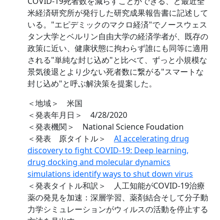
COVID-19死者数を減らすことができる、と最近全
米経済研究所が発行した研究成果報告書に記述して
いる。"エピデミックのマクロ経済"でノースウェス
タン大学とベルリン自由大学の経済学者が、既存の
政策に近い、健康状態に拘わらず誰にも同等に適用
される"単純な封じ込め"と比べて、ずっと小規模な
景気後退とより少ない死者数に繋がる"スマートな
封じ込め"と呼ぶ解決策を提案した。
＜地域＞ 米国
＜発表年月日＞ 4/28/2020
＜発表機関＞ National Science Foudation
＜発表 原タイトル＞
AI accelerating drug
discovery to fight COVID-19: Deep learning,
drug docking and molecular dynamics
simulations identify ways to shut down virus
＜発表タイトル和訳＞ 人工知能がCOVID-19治療
薬の発見を加速：深層学習、薬剤結合そして分子動
力学シミュレーションがウィルスの活動を停止する