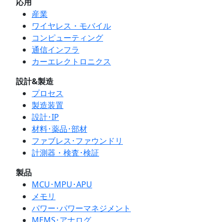
応用
産業
ワイヤレス・モバイル
コンピューティング
通信インフラ
カーエレクトロニクス
設計&製造
プロセス
製造装置
設計･IP
材料･薬品･部材
ファブレス･ファウンドリ
計測器・検査･検証
製品
MCU･MPU･APU
メモリ
パワー･パワーマネジメント
MEMS･アナログ