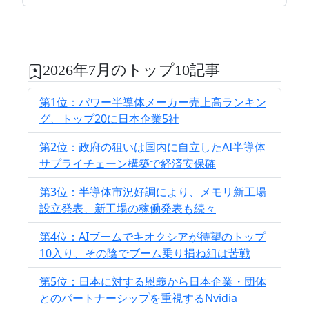
2026年7月のトップ10記事
第1位：パワー半導体メーカー売上高ランキン
グ、トップ20に日本企業5社
第2位：政府の狙いは国内に自立したAI半導体
サプライチェーン構築で経済安保確
第3位：半導体市況好調により、メモリ新工場
設立発表、新工場の稼働発表も続々
第4位：AIブームでキオクシアが待望のトップ
10入り、その陰でブーム乗り損ね組は苦戦
第5位：日本に対する恩義から日本企業・団体
とのパートナーシップを重視するNvidia