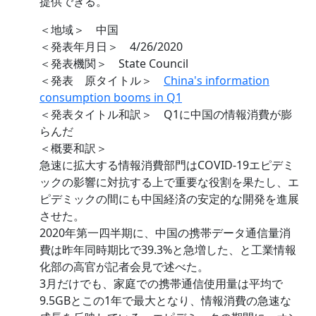
提供できる。
＜地域＞ 中国
＜発表年月日＞ 4/26/2020
＜発表機関＞ State Council
＜発表 原タイトル＞
China's information
consumption booms in Q1
＜発表タイトル和訳＞ Q1に中国の情報消費が膨
らんだ
＜概要和訳＞
急速に拡大する情報消費部門はCOVID-19エピデミ
ックの影響に対抗する上で重要な役割を果たし、エ
ピデミックの間にも中国経済の安定的な開発を進展
させた。
2020年第一四半期に、中国の携帯データ通信量消
費は昨年同時期比で39.3%と急増した、と工業情報
化部の高官が記者会見で述べた。
3月だけでも、家庭での携帯通信使用量は平均で
9.5GBとこの1年で最大となり、情報消費の急速な