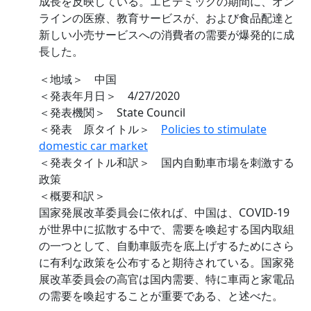
成長を反映している。エピデミックの期間に、オン
ラインの医療、教育サービスが、および食品配達と
新しい小売サービスへの消費者の需要が爆発的に成
長した。
＜地域＞ 中国
＜発表年月日＞ 4/27/2020
＜発表機関＞ State Council
＜発表 原タイトル＞
Policies to stimulate
domestic car market
＜発表タイトル和訳＞ 国内自動車市場を刺激する
政策
＜概要和訳＞
国家発展改革委員会に依れば、中国は、COVID-19
が世界中に拡散する中で、需要を喚起する国内取組
の一つとして、自動車販売を底上げするためにさら
に有利な政策を公布すると期待されている。国家発
展改革委員会の高官は国内需要、特に車両と家電品
の需要を喚起することが重要である、と述べた。