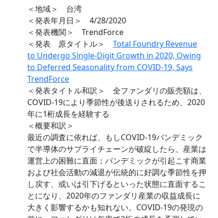
＜地域＞ 台湾
＜発表年月日＞ 4/28/2020
＜発表機関＞ TrendForce
＜発表 原タイトル＞
Total Foundry Revenue
to Undergo Single-Digit Growth in 2020, Owing
to Deferred Seasonality from COVID-19, Says
TrendForce
＜発表タイトル和訳＞ 全ファンダリの販売額は、
COVID-19により季節性が後送りされるため、2020
年に1桁成長を経験する
＜概要和訳＞
最近の調査に依れば、もしCOVID-19パンデミック
で半導体のサプライチェーンが破綻したら、産業は
運営上の困難に直面；パンデミックが引起こす商業
および社会活動の減退が伝統的に好調な季節性を押
し戻す、或いは引下げるといった状態に直面するこ
とになり、2020年のファンダリ産業の収益成長に
大きく影響するかも知れない。COVID-19の発現の