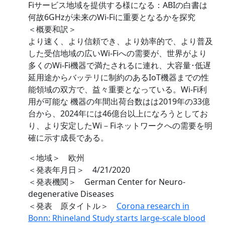
Fiサービス地域を提供する様になる：ABIの白書は
何故6GHzが未来のWi-Fiに重要となるかを探究
＜概要和訳＞
より速く、より信頼でき、より効率的で、より普及
した受信地域の広いWi-Fiへの需要が、世界がより
多くのWi-Fi機器で満たされるに連れ、大容量･低遅
延用途からバッテリに制約のあるIoT機器までの性
能領域の双方で、益々重要となっている。Wi-Fi利
用が可能な 機器の年間出荷台数はは2019年の33億
台から、2024年には46億台以上になろうとしてお
り、より安定したWi－Fiネットワークへの需要を明
確に示す成長である。
＜地域＞ 欧州
＜発表年月日＞ 4/21/2020
＜発表機関＞ German Center for Neuro-
degenerative Diseases
＜発表 原タイトル＞
Corona research in
Bonn: Rhineland Study starts large-scale blood