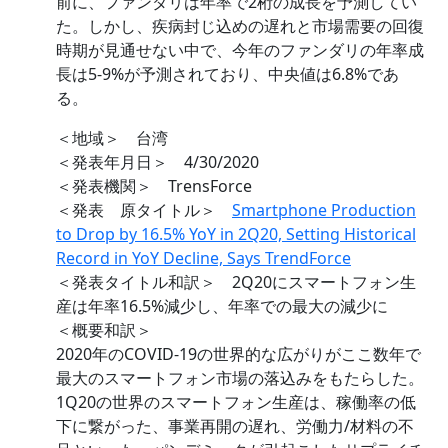
前に、ファンダリは年率で2桁の成長を予測してい
た。しかし、疾病封じ込めの遅れと市場需要の回復
時期が見通せない中で、今年のファンダリの年率成
長は5-9%が予測されており、中央値は6.8%であ
る。
＜地域＞ 台湾
＜発表年月日＞ 4/30/2020
＜発表機関＞ TrensForce
＜発表 原タイトル＞
Smartphone Production
to Drop by 16.5% YoY in 2Q20, Setting Historical
Record in YoY Decline, Says TrendForce
＜発表タイトル和訳＞ 2Q20にスマートフォン生
産は年率16.5%減少し、年率での最大の減少に
＜概要和訳＞
2020年のCOVID-19の世界的な広がりがここ数年で
最大のスマートフォン市場の落込みをもたらした。
1Q20の世界のスマートフォン生産は、稼働率の低
下に繋がった、事業再開の遅れ、労働力/材料の不