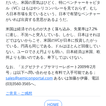
だいた。米国の景気はひどく、特にベンチャーキャピタ
ル（VC）はもはやシリコンバレーを見ておらず、むし
ろ日本市場を見ているという。日本で有望なベンチャー
がいれば出資する意思があるようだ。
米国は経済そのものが大きく落ち込み、失業率は7.2%
に達し、不況へと突入している。しかし、日本はそれほ
どではないからこそ、米国のVCが日本に投資したがっ
ている。円高も同じである。ドルはほとんど回復してい
ない。ユーロでさえ円よりも弱い。日本経済は米国、欧
州よりも強いのである。卑下してはいけない。
なお、「エグゼクティブサマリーレポート2009年2月
号」は以下へ問い合わせると有料で入手可能である；
sales@semiconportal.com
あるいは加藤か伊藤、電話
(03)3560-3565へ。
ご意見・ご感想
HOME