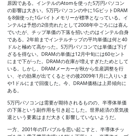
原因である。インテルのAtomを使った5万円パソコン
の影響は大きい。5万円パソコンの中に1GビットDRAM
を8個使った1Gバイトメモリーが標準となっている。イ
ンテルは予想の2倍売れたとして2008年中ごろには喜ん
でいたが、チップ単価の下落を招いたのはインテル自身
である。2年前までインテルチップの平均単価は何と40
ドルと極めて高かった。5万円パソコンでは単価は下げ
ざるを得ない。DRAMの単価は12月中旬には60セント
にまで下がった。DRAMの在庫が増えすぎたためとして
いる。しかし、DRAMメーカーが秋から生産調整を行
い、その効果が出てくるとその後2009年1月に入りいま
や1ドルにまで回復した。今、DRAM価格は上昇傾向に
ある。
5万円パソコンは需要が期待されるものの、半導体単価
の下落という副作用を引き起こした。世界経済の景気後
退という要素はまだ大きく影響していないようだ。
一方、2001年のITバブルを思い起こすと、半導体チッ