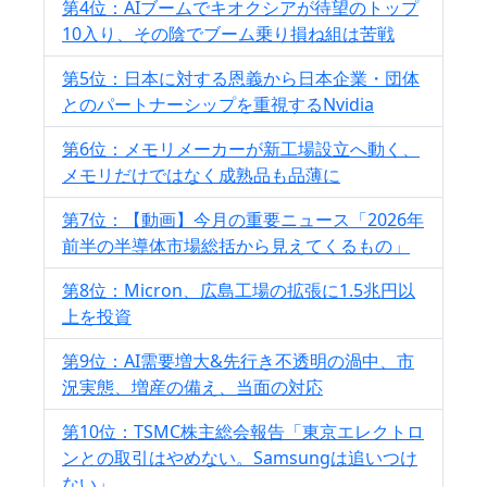
第4位：AIブームでキオクシアが待望のトップ
10入り、その陰でブーム乗り損ね組は苦戦
第5位：日本に対する恩義から日本企業・団体
とのパートナーシップを重視するNvidia
第6位：メモリメーカーが新工場設立へ動く、
メモリだけではなく成熟品も品薄に
第7位：【動画】今月の重要ニュース「2026年
前半の半導体市場総括から見えてくるもの」
第8位：Micron、広島工場の拡張に1.5兆円以
上を投資
第9位：AI需要増大&先行き不透明の渦中、市
況実態、増産の備え、当面の対応
第10位：TSMC株主総会報告「東京エレクトロ
ンとの取引はやめない。Samsungは追いつけ
ない」