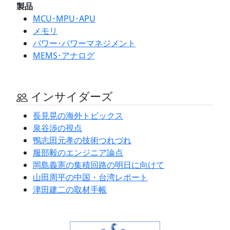
製品
MCU･MPU･APU
メモリ
パワー･パワーマネジメント
MEMS･アナログ
インサイダーズ
長見晃の海外トピックス
泉谷渉の視点
鴨志田元孝の技術つれづれ
服部毅のエンジニア論点
岡島義憲の集積回路の明日に向けて
山田周平の中国・台湾レポート
津田建二の取材手帳