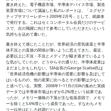
書き終えた。電子機器市場、半導体デバイス市場、製造
装置市場について議論した私のレポートは、「エグゼク
ティブサマリーレポート2009年2月号」として、紙媒体
で発行する。これはセミコンポータル会員だけのサービ
スで、次の飛躍に向けて参考にしていただきたいという
気持ちを込めて書いた。
書き終えて感じたことだが、世界経済の景気後退と半導
体不況との直接の関係が薄いように思えてきた。最近、
必要以上に不況・不況とメディアが騒ぎ過ぎているよう
な気がしていたが、どうやらその通りだ。半導体産業は
まだましかもしれない。SIA会長のGeorge Scalise氏は
「世界経済危機の影響は半導体の需要に影響を及ぼして
はいるものの、他の産業に比べるとその影響は少ない」
と述べている。実際、2008年1~11月のSIAの集めた実績
データでは半導体市場はわずか0.2%増という結果であ
ったが、メモリー価格の下落が主な低落原因で、メモリ
ーを除くと5.6%増という成長であった。すなわちメモ
リー以外はむしろ好調だといえる。