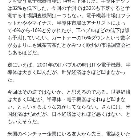
プを使う電子機器市場は14%も下落した。半導体チップ
は32%も低下した。今回の予測では32%も下落すると予
測する市場調査機関は一つもない。電子機器市場はフラ
ットかややマイナス、半導体市場はアナリストによっ
て-6%から-16%と分かれたが、ITバブルほどの低下は誰
も予測していない。ガートナーの16%ダウンという数字
があまりにも滅茶苦茶だとかみつく欧州の市場調査会社
もあるほどだ。
逆にいえば、2001年のITバブルの時はITや電子機器、半
導体は大きく凹んだが、世界経済はさほど凹まなかっ
た。
今回はその逆ではないか、と思えるのである。世界経済
は大きく凹むが、半導体・電子機器はそれほど凹まな
い、ともいえるような気がしてならない。さらには、米
国経済はだめだが、日本経済はそれほど悪くはない、と
もいえそうだ。
米国のベンチャー企業にいる友人から先日、電話をいた