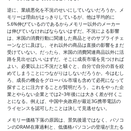
逆に、業績悪化を不況のせいにしていないだろうか。メ
モリーは理由がはっきりしているが、他は平均的に
5.6%伸びているのであるからメモリー以外のメーカー
は伸びていなければならないはずだ。不況による影響
は、米国の消費行動に関連した商品とそのサプライチェ
ーンなどに及ぼし、それ以外の商品は直接の影響をまだ
受けていない。だったら、米国の消費関連商品以外に活
路を見出せばいいはずだ。そこに成長市場を見つければ
よい。必要以上に不況だと騒ぐと、自分で自分の首を絞
めてしまうことにつながりはしないだろうか。今はむし
ろ、成長の機会をグローバル市場も含めて必死になって
探すことに注力することが賢明だろう。これをやった企
業とやらない企業とでは2~3年後には大きく差が付くこ
とになる。例えば、中国中央政府が最近3G携帯電話の
ライセンスを認可したことは決して見逃せない。
メモリー価格下落の原因は、景気後退ではなく、パソコ
ンのDRAM在庫過剰と、低価格パソコンの登場が主たる