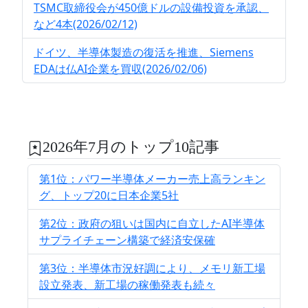
TSMC取締役会が450億ドルの設備投資を承認、
など4本(2026/02/12)
ドイツ、半導体製造の復活を推進、Siemens
EDAは仏AI企業を買収(2026/02/06)
2026年7月のトップ10記事
第1位：パワー半導体メーカー売上高ランキン
グ、トップ20に日本企業5社
第2位：政府の狙いは国内に自立したAI半導体
サプライチェーン構築で経済安保確
第3位：半導体市況好調により、メモリ新工場
設立発表、新工場の稼働発表も続々