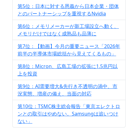
第5位：日本に対する恩義から日本企業・団体
とのパートナーシップを重視するNvidia
第6位：メモリメーカーが新工場設立へ動く、
メモリだけではなく成熟品も品薄に
第7位：【動画】今月の重要ニュース「2026年
前半の半導体市場総括から見えてくるもの」
第8位：Micron、広島工場の拡張に1.5兆円以
上を投資
第9位：AI需要増大&先行き不透明の渦中、市
況実態、増産の備え、当面の対応
第10位：TSMC株主総会報告「東京エレクトロ
ンとの取引はやめない。Samsungは追いつけ
ない」