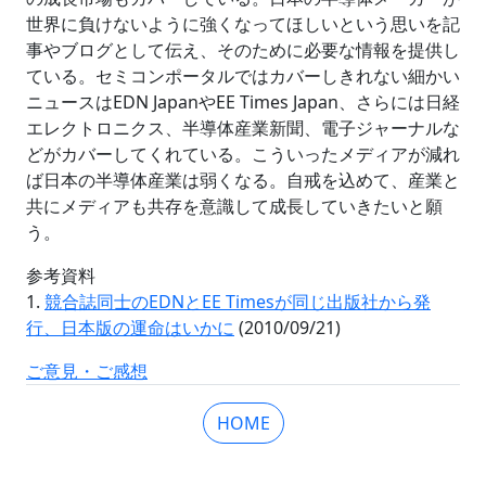
世界に負けないように強くなってほしいという思いを記
事やブログとして伝え、そのために必要な情報を提供し
ている。セミコンポータルではカバーしきれない細かい
ニュースはEDN JapanやEE Times Japan、さらには日経
エレクトロニクス、半導体産業新聞、電子ジャーナルな
どがカバーしてくれている。こういったメディアが減れ
ば日本の半導体産業は弱くなる。自戒を込めて、産業と
共にメディアも共存を意識して成長していきたいと願
う。
参考資料
1.
競合誌同士のEDNとEE Timesが同じ出版社から発
行、日本版の運命はいかに
(2010/09/21)
ご意見・ご感想
HOME