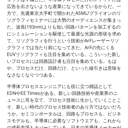
広告を出さないような産業になってきているからだ。一
方で、先週東京大手町で開かれたASML/ブライオンのリ
ソグラフィセミナーには大勢のオーディエンスが集まっ
た。波長(193nm)よりも短い回路パターンを加工するの
にシミュレーションを駆使して最適な光源の形状を求め
て、リソグラフィを行うという技術がArFレーザーリソ
グラフィでは当たり前になってきた。ArFの先にくる
EUVリソグラフィも注目を集めている。こういった新し
いプロセスには回路設計者も注目を集めている。もは
や、プロセスだけ、回路だけ、といった線引きは意味を
なさなくなりつつある。
半導体プロセスエンジニアにも役に立つ雑誌として
EDNやEE Timesがある。新しい回路技術や産業界のニ
ュースに耳を立て、プロセス技術に生かしていくことこ
そ、新しい時代のプロセス技術者のあり方ではないだろ
うか。セミコンポータルは、回路もプロセスも、ビジネ
スモデルも、半導体に必要なソフトウエアも、これから
の成長市場もカバーしている。日本の半導体メーカーが