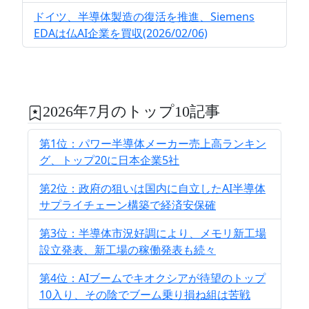
ドイツ、半導体製造の復活を推進、Siemens
EDAは仏AI企業を買収(2026/02/06)
2026年7月のトップ10記事
第1位：パワー半導体メーカー売上高ランキン
グ、トップ20に日本企業5社
第2位：政府の狙いは国内に自立したAI半導体
サプライチェーン構築で経済安保確
第3位：半導体市況好調により、メモリ新工場
設立発表、新工場の稼働発表も続々
第4位：AIブームでキオクシアが待望のトップ
10入り、その陰でブーム乗り損ね組は苦戦