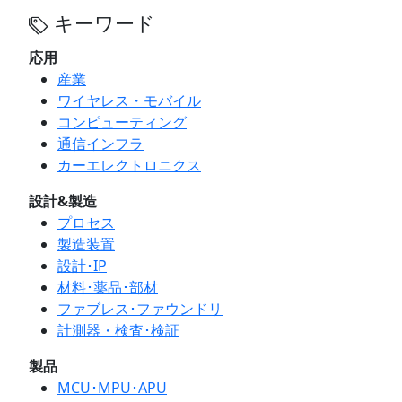
キーワード
応用
産業
ワイヤレス・モバイル
コンピューティング
通信インフラ
カーエレクトロニクス
設計&製造
プロセス
製造装置
設計･IP
材料･薬品･部材
ファブレス･ファウンドリ
計測器・検査･検証
製品
MCU･MPU･APU