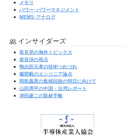
メモリ
パワー･パワーマネジメント
MEMS･アナログ
インサイダーズ
長見晃の海外トピックス
泉谷渉の視点
鴨志田元孝の技術つれづれ
服部毅のエンジニア論点
岡島義憲の集積回路の明日に向けて
山田周平の中国・台湾レポート
津田建二の取材手帳