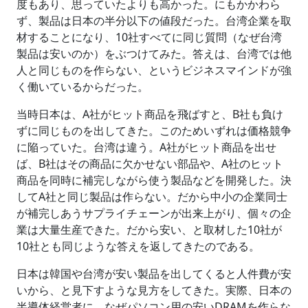
度もあり、思っていたよりも高かった。にもかかわら
ず、製品は日本の半分以下の値段だった。台湾企業を取
材することになり、10社すべてに同じ質問（なぜ台湾
製品は安いのか）をぶつけてみた。答えは、台湾では他
人と同じものを作らない、というビジネスマインドが強
く働いているからだった。
当時日本は、A社がヒット商品を飛ばすと、B社も負け
ずに同じものを出してきた。このためいずれは価格競争
に陥っていた。台湾は違う。A社がヒット商品を出せ
ば、B社はその商品に欠かせない部品や、A社のヒット
商品を同時に補完しながら使う製品などを開発した。決
してA社と同じ製品は作らない。だから中小の企業同士
が補完しあうサプライチェーンが出来上がり、個々の企
業は大量生産できた。だから安い、と取材した10社が
10社とも同じような答えを返してきたのである。
日本は韓国や台湾が安い製品を出してくると人件費が安
いから、と見下すような見方をしてきた。実際、日本の
半導体経営者に、なぜパソコン用の安いDRAMを作らな