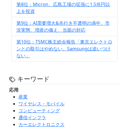
第8位：Micron、広島工場の拡張に1.5兆円以
上を投資
第9位：AI需要増大&先行き不透明の渦中、市
況実態、増産の備え、当面の対応
第10位：TSMC株主総会報告「東京エレクトロ
ンとの取引はやめない。Samsungは追いつけ
ない」
キーワード
応用
産業
ワイヤレス・モバイル
コンピューティング
通信インフラ
カーエレクトロニクス