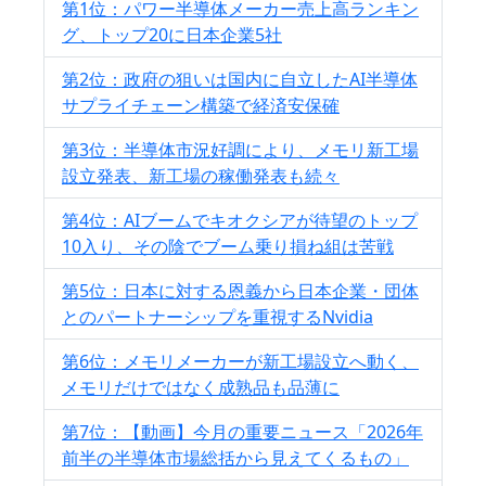
第1位：パワー半導体メーカー売上高ランキン
グ、トップ20に日本企業5社
第2位：政府の狙いは国内に自立したAI半導体
サプライチェーン構築で経済安保確
第3位：半導体市況好調により、メモリ新工場
設立発表、新工場の稼働発表も続々
第4位：AIブームでキオクシアが待望のトップ
10入り、その陰でブーム乗り損ね組は苦戦
第5位：日本に対する恩義から日本企業・団体
とのパートナーシップを重視するNvidia
第6位：メモリメーカーが新工場設立へ動く、
メモリだけではなく成熟品も品薄に
第7位：【動画】今月の重要ニュース「2026年
前半の半導体市場総括から見えてくるもの」