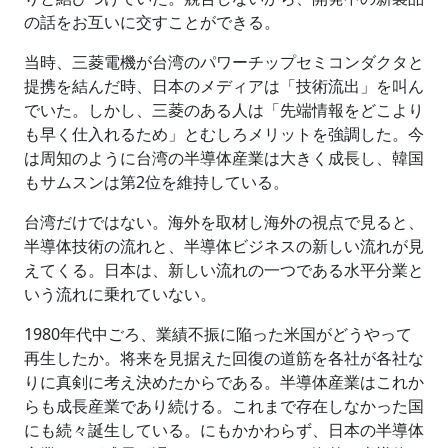
の話をお互いに交すことができる。
当時、三菱電機が台湾のパワーチップセミコンダクタと
提携を結んだ時、日本のメディアは「技術流出」を叫ん
でいた。しかし、三菱のある人は「先端情報をどこより
も早く仕入れるため」とむしろメリットを強調した。今
は周知のように台湾の半導体産業は大きく成長し、韓国
もサムスンは第2位を維持している。
台湾だけではない。海外を取材し海外の視点で見ると、
半導体技術の流れと、半導体ビジネスの新しい流れが見
えてくる。日本は、新しい流れの一つである水平分業と
いう流れに乗れていない。
1980年代中ごろ、業績不振に陥った米国がどうやって
再生したか。将来を見据えた回復の道筋を各社が各社な
りに真剣に考え決めたからである。半導体産業はこれか
らも成長産業であり続ける。これまで存在しなかった国
にも続々誕生している。にもかかわらず、日本の半導体