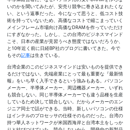
いのかを聞いてみたが、安売り競争に巻き込まれたくな
い、という返事だった。今になって思うと、低コスト技
術を持っていないため、高価なコストで縮こまっていく
メインフレーム市場向け高価なDRAMを作っていただけ
にすぎなかった。しかし、この台湾のビジネスマインド
こそ、日本の産業が見習うべき態度ではないだろうか、
と10年近く前に日経BP社のブログに書いてきた。今で
もその
記事
は生きている。
台湾企業のこのビジネスマインドは安いものを提供でき
るだけではない。先端産業にとって最も重要な『最新情
報』をいち早く入手できるという強みもある。パソコン
メーカー、半導体メーカー、周辺機器メーカー、いずれ
も競合しない。同じ半導体メーカーでも違う品種を生産
しているため決して競合しない。だからメーカーのエン
ジニア同士で話ができる。当時、新しいパソコンの仕様
はインテルのプロセッサの仕様そのものだった。台湾の
持つ華人ネットワークが米国西海岸と台湾本土をしっか
りと結びつけていた。競合しないから、開発中の新製品