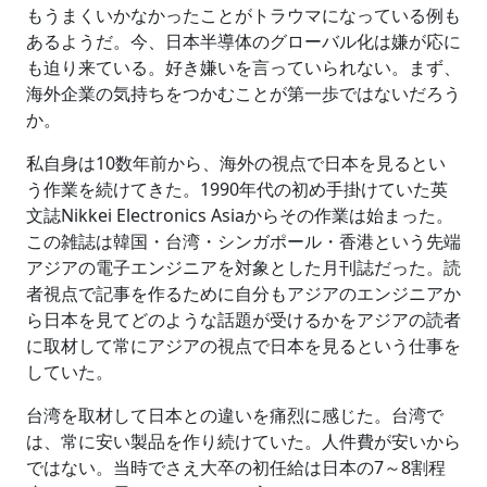
もうまくいかなかったことがトラウマになっている例も
あるようだ。今、日本半導体のグローバル化は嫌が応に
も迫り来ている。好き嫌いを言っていられない。まず、
海外企業の気持ちをつかむことが第一歩ではないだろう
か。
私自身は10数年前から、海外の視点で日本を見るとい
う作業を続けてきた。1990年代の初め手掛けていた英
文誌Nikkei Electronics Asiaからその作業は始まった。
この雑誌は韓国・台湾・シンガポール・香港という先端
アジアの電子エンジニアを対象とした月刊誌だった。読
者視点で記事を作るために自分もアジアのエンジニアか
ら日本を見てどのような話題が受けるかをアジアの読者
に取材して常にアジアの視点で日本を見るという仕事を
していた。
台湾を取材して日本との違いを痛烈に感じた。台湾で
は、常に安い製品を作り続けていた。人件費が安いから
ではない。当時でさえ大卒の初任給は日本の7～8割程