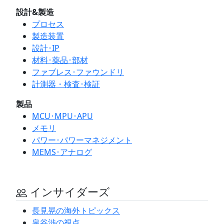
設計&製造
プロセス
製造装置
設計･IP
材料･薬品･部材
ファブレス･ファウンドリ
計測器・検査･検証
製品
MCU･MPU･APU
メモリ
パワー･パワーマネジメント
MEMS･アナログ
インサイダーズ
長見晃の海外トピックス
泉谷渉の視点