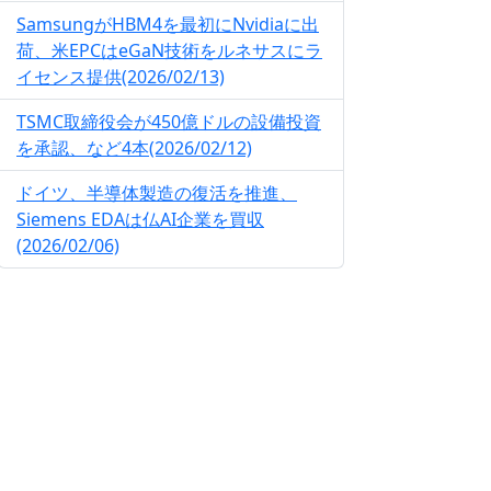
SamsungがHBM4を最初にNvidiaに出
荷、米EPCはeGaN技術をルネサスにラ
イセンス提供(2026/02/13)
TSMC取締役会が450億ドルの設備投資
を承認、など4本(2026/02/12)
ドイツ、半導体製造の復活を推進、
Siemens EDAは仏AI企業を買収
(2026/02/06)