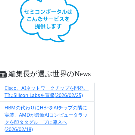
編集長が選ぶ世界のNews
Cisco、AIネットワークチップを開発、
TIはSilicon Labsを買収(2026/02/25)
HBMの代わりにHBFをAIチップの隣に
実装、AMDが最新AIコンピュータラッ
クを印タタグループに導入へ
(2026/02/18)