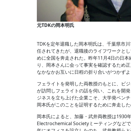
元TDKの岡本明氏
TDKを定年退職した岡本明氏は、千葉県市川
任されてきたが、退職後のライフワークとし
めに全国を奔走された。昨年11月4日の日
り、岡本さんに会って事実を確認するため正
なかなかお互いに日程の折り合いがつかずよ
フェライトを発明した両教授のもとに、ビジ
が訪問しフェライトの話を伺い、これを開発
ジネスを立ち上げた企業こそ、大学発ベンチ
岡本氏がこのことを証明するために奔走した
岡本氏によると、加藤・武井両教授は1930
Electrochemical Societyミー
年にオフィスを設立したのち、武井教授らと