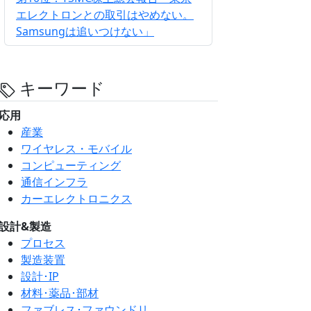
エレクトロンとの取引はやめない。
Samsungは追いつけない」
キーワード
応用
産業
ワイヤレス・モバイル
コンピューティング
通信インフラ
カーエレクトロニクス
設計&製造
プロセス
製造装置
設計･IP
材料･薬品･部材
ファブレス･ファウンドリ