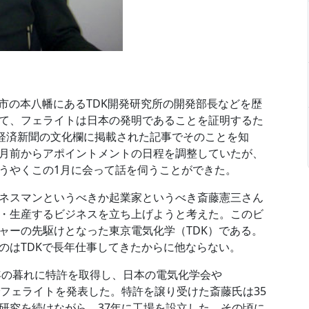
市の本八幡にあるTDK開発研究所の開発部長などを歴
て、フェライトは日本の発明であることを証明するた
本経済新聞の文化欄に掲載された記事でそのことを知
月前からアポイントメントの日程を調整していたが、
うやくこの1月に会って話を伺うことができた。
ネスマンというべきか起業家というべき斎藤憲三さん
・生産するビジネスを立ち上げようと考えた。このビ
ャーの先駆けとなった東京電気化学（TDK）である。
のはTDKで長年仕事してきたからに他ならない。
年の暮れに特許を取得し、日本の電気化学会や
ティングなどでフェライトを発表した。特許を譲り受けた斎藤氏は35
研究を続けながら、37年に工場を設立した。その頃に