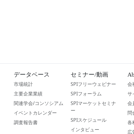
データベース
セミナー/動画
Ab
市場統計
SPIフリーウェビナー
会
主要企業業績
SPIフォーラム
サ
関連学会/コンソシアム
SPIマーケットセミナ
会
ー
イベントカレンダー
問
SPIスケジュール
調査報告書
各
インタビュー
広