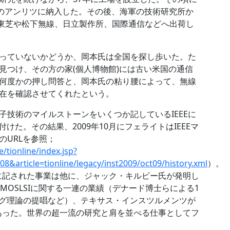
ーのアンリツに納入した。その後、海軍の技術研究所か
、東芝や松下無線、日立製作所、国際通信などへ出荷し
っていないかどうか、岡本氏は全国を探し歩いた。た
見つけ、その方の家(個人博物館)には古い米国の通信
何度かの押し問答と、岡本氏の粘り腰によって、無線
在を確認させてくれたという。
技術のマイルストーンをいくつか記しているIEEEに
けた。その結果、2009年10月にフェライトはIEEEマ
のURLを参照；
e/tionline/index.jsp?
08&article=tionline/legacy/inst2009/oct09/history.xml
）。
ーンに記された事業は他に、ジャック・キルビー氏が発明し
MOSLSIに関する一連の業績（デナード博士らによる1
ング理論の提唱など）、テキサス・インスツルメンツが
llがあった。世界の超一流の研究と肩を並べる仕事としてフ