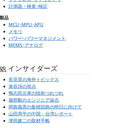
計測器・検査･検証
製品
MCU･MPU･APU
メモリ
パワー･パワーマネジメント
MEMS･アナログ
インサイダーズ
長見晃の海外トピックス
泉谷渉の視点
鴨志田元孝の技術つれづれ
服部毅のエンジニア論点
岡島義憲の集積回路の明日に向けて
山田周平の中国・台湾レポート
津田建二の取材手帳