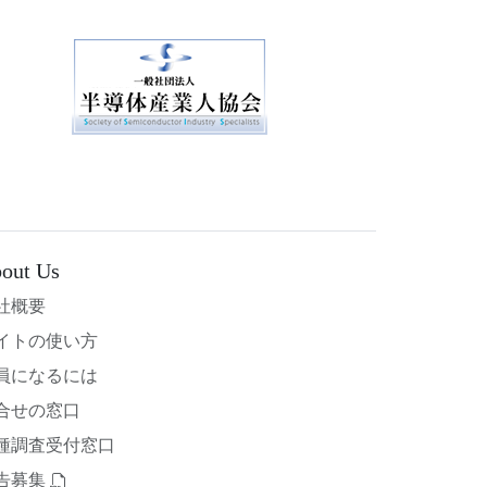
out Us
社概要
イトの使い方
員になるには
合せの窓口
種調査受付窓口
告募集