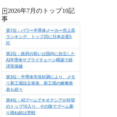
2026年7月のトップ10記
事
第1位：パワー半導体メーカー売上高
ランキング、トップ20に日本企業5
社
第2位：政府の狙いは国内に自立した
AI半導体サプライチェーン構築で経
済安保確
第3位：半導体市況好調により、メモ
リ新工場設立発表、新工場の稼働発
表も続々
第4位：AIブームでキオクシアが待望
のトップ10入り、その陰でブーム乗
り損ね組は苦戦