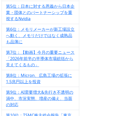
第5位：日本に対する恩義から日本企
業・団体とのパートナーシップを重
視するNvidia
第6位：メモリメーカーが新工場設立
へ動く、メモリだけではなく成熟品
も品薄に
第7位：【動画】今月の重要ニュース
「2026年前半の半導体市場総括から
見えてくるもの」
第8位：Micron、広島工場の拡張に
1.5兆円以上を投資
第9位：AI需要増大&先行き不透明の
渦中、市況実態、増産の備え、当面
の対応
第10位：TSMC株主総会報告「東京