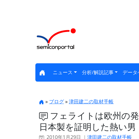
ニュース
分析/解説記事
データ
»
ブログ
»
津田建二の取材手帳
フェライトは欧州の発
日本製を証明した熱い男
2010年1月29日 ｜
津田建二の取材手帳