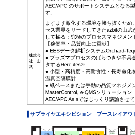
AEC/APC のサポートシステムとな
す。
ますます激化する環境を勝ち抜くため
セス業界をリードしてきたazbilの山
して操る：究極のプロセスマネジメン
【稼働率・品質向上に貢献】
● EESデータ解析システムOrchard-Tequ
株式会
● プラズマプロセスのばらつきや不具
社 山
タするHercules®
武
● 小型・高精度・高耐食性・長寿命化
温真空隔膜計
● 紙ベースまたは手動の品質マネジメ
MasterControl, e-QMSソリューション
AEC/APC Asiaではじっくり議論さ
サプライヤエキシビション ブースレイアウ