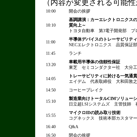
（内容が変更される可能性
10:00
開会の挨拶
基調講演：カーエレクトロニクス
10:10
質向上～
トヨタ自動車 第3電子開発部 プ
半導体デバイスのトレーサビリテ
11:00
NECエレクトロニクス 品質保証
11:45
ランチ
車載用半導体の信頼性保証
13:20
東芝 セミコンダクター社 大分
トレーサビリティに於ける一気通
14:05
エイデム 代表取締役 大和田敦
14:50
コーヒーブレイク
製造業向けトータルCIMソリュー
15:10
日立超LSIシステムズ 主管技師 
マイクロIDの読み取り技術
15:55
コグネックス 技術本部カスタマ
16:40
Q&A
16:50
閉会の挨拶