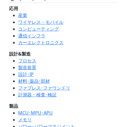
応用
産業
ワイヤレス・モバイル
コンピューティング
通信インフラ
カーエレクトロニクス
設計&製造
プロセス
製造装置
設計･IP
材料･薬品･部材
ファブレス･ファウンドリ
計測器・検査･検証
製品
MCU･MPU･APU
メモリ
パワー･パワーマネジメント