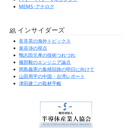
MEMS･アナログ
インサイダーズ
長見晃の海外トピックス
泉谷渉の視点
鴨志田元孝の技術つれづれ
服部毅のエンジニア論点
岡島義憲の集積回路の明日に向けて
山田周平の中国・台湾レポート
津田建二の取材手帳