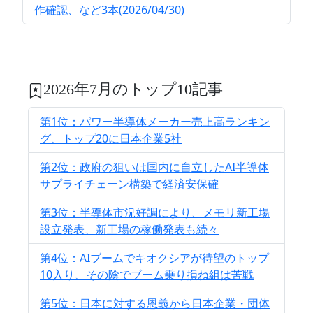
作確認、など3本(2026/04/30)
2026年7月のトップ10記事
第1位：パワー半導体メーカー売上高ランキン
グ、トップ20に日本企業5社
第2位：政府の狙いは国内に自立したAI半導体
サプライチェーン構築で経済安保確
第3位：半導体市況好調により、メモリ新工場
設立発表、新工場の稼働発表も続々
第4位：AIブームでキオクシアが待望のトップ
10入り、その陰でブーム乗り損ね組は苦戦
第5位：日本に対する恩義から日本企業・団体