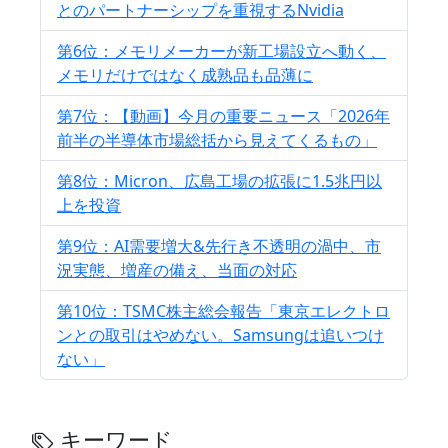
とのパートナーシップを重視するNvidia
第6位：メモリメーカーが新工場設立へ動く、
メモリだけではなく成熟品も品薄に
第7位：【動画】今月の重要ニュース「2026年
前半の半導体市場総括から見えてくるもの」
第8位：Micron、広島工場の拡張に1.5兆円以
上を投資
第9位：AI需要増大&先行き不透明の渦中、市
況実態、増産の備え、当面の対応
第10位：TSMC株主総会報告「東京エレクトロ
ンとの取引はやめない。Samsungは追いつけ
ない」
キーワード