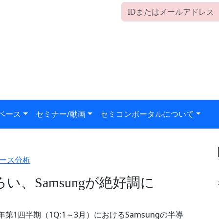
ベース
セミナー/動画
セミコンポータルについて
ース分析
、Samsungが絶好調に
第1四半期（1Q:1～3月）におけるSamsungの半導