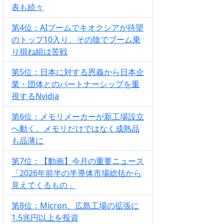
表も続々
第4位：AIブームでキオクシアが待望
のトップ10入り、その陰でブーム乗
り損ね組は苦戦
第5位：日本に対する恩義から日本企
業・団体とのパートナーシップを重
視するNvidia
第6位：メモリメーカーが新工場設立
へ動く、メモリだけではなく成熟品
も品薄に
第7位：【動画】今月の重要ニュース
「2026年前半の半導体市場総括から
見えてくるもの」
第8位：Micron、広島工場の拡張に
1.5兆円以上を投資