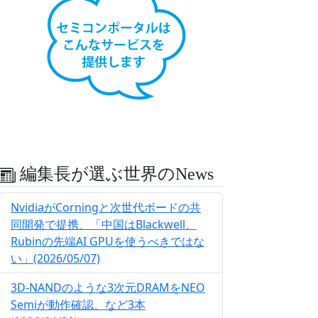
編集長が選ぶ世界のNews
NvidiaがCorningと次世代ボードの共
同開発で提携、「中国はBlackwell、
Rubinの先端AI GPUを使うべきではな
い」(2026/05/07)
3D-NANDのような3次元DRAMをNEO
Semiが動作確認、など3本