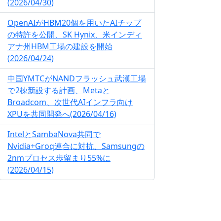
(2026/04/30)
OpenAIがHBM20個を用いたAIチップ
の特許を公開、SK Hynix、米インディ
アナ州HBM工場の建設を開始
(2026/04/24)
中国YMTCがNANDフラッシュ武漢工場
で2棟新設する計画、Metaと
Broadcom、次世代AIインフラ向け
XPUを共同開発へ(2026/04/16)
IntelとSambaNova共同で
Nvidia+Groq連合に対抗、Samsungの
2nmプロセス歩留まり55%に
(2026/04/15)