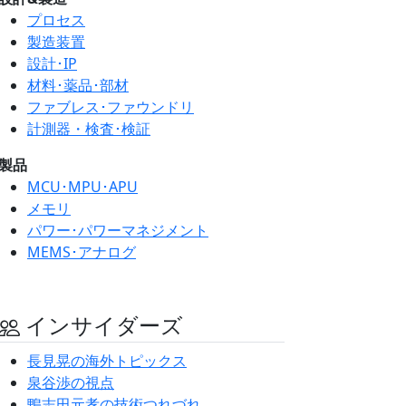
プロセス
製造装置
設計･IP
材料･薬品･部材
ファブレス･ファウンドリ
計測器・検査･検証
製品
MCU･MPU･APU
メモリ
パワー･パワーマネジメント
MEMS･アナログ
インサイダーズ
長見晃の海外トピックス
泉谷渉の視点
鴨志田元孝の技術つれづれ