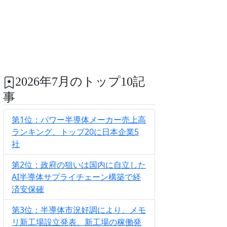
2026年7月のトップ10記
事
第1位：パワー半導体メーカー売上高
ランキング、トップ20に日本企業5
社
第2位：政府の狙いは国内に自立した
AI半導体サプライチェーン構築で経
済安保確
第3位：半導体市況好調により、メモ
リ新工場設立発表、新工場の稼働発