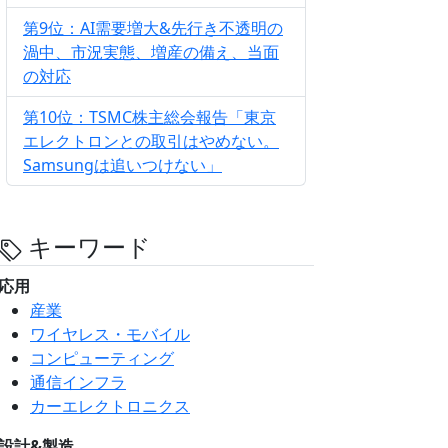
第9位：AI需要増大&先行き不透明の
渦中、市況実態、増産の備え、当面
の対応
第10位：TSMC株主総会報告「東京
エレクトロンとの取引はやめない。
Samsungは追いつけない」
キーワード
応用
産業
ワイヤレス・モバイル
コンピューティング
通信インフラ
カーエレクトロニクス
設計&製造