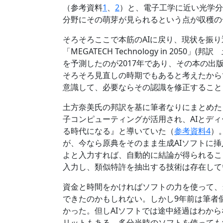
（参考資料
1
、
2
）と、電子工学に近い光学分
分野にその萌芽が見られるという点が収穫の
そろそろここで本筋のAIに戻り、現状を振
「MEGATECH Technology in 2050
を予測したのが2017年であり、その本の出
そろそろ見直しの時期でもあると考えたから
意識して、必要ならその認識を修正すること
土方奈美氏の邦訳を基に筆者なりにまとめた「2
子コンピューティングが活用され、AIとデ
る時代になる』と導いていた（
参考資料4
）
が、今なら原典をそのまま生成AIソフトに
よと入力すれば、自動的に結論が得られるこ
入力し、類似特許を抽出する技術は存在して
資金と時間をかければソフトの力を使って、
できたのかもしれない。しかし9年前は筆者
かった。但しAIソフトでは途中経過はわから
リットもある。多分当時のソフトを使っても