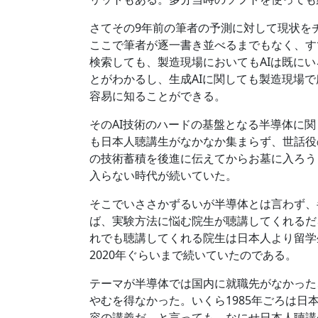
さてその9年前の筆者の予測に対して現状を
ここで筆者が逐一書き並べるまでもなく、す
検索しても、製造現場においてもAIは既に
とがわかるし、生成AIに関しても製造現場
容易に知ることができる。
そのAI技術のハードの基盤となる半導体に
も日本人聴講生がなかなか集まらず、世話役
の技術蓄積を後進に伝えてからお墓に入ろう
入らない時代が続いていた。
そこでいささかずるいが半導体とは言わず、
ば、実験方法に悩む院生が聴講してくれるだ
れでも聴講してくれる院生は日本人より留学
2020年ぐらいまで続いていたのである。
テーマが半導体では国内に就職先がなかった
やむを得なかった。いくら1985年ごろは
容の講義だ、と言っても、なにせ日本人聴講