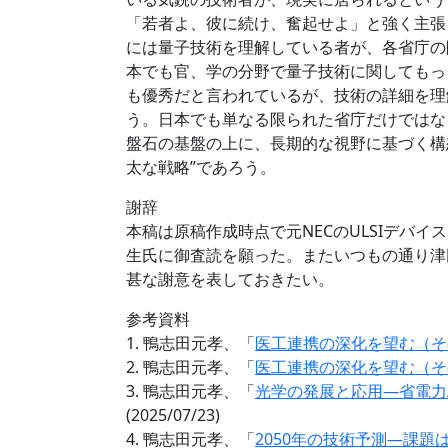
「若者よ、彼に続け、奮起せよ」と強く主張
には量子技術を理解している者が、各省庁の
本でも官、学の分野で量子技術に関してもっ
も優秀だと言われているが、技術の詳細を理
う。日本でも単なる限られた省庁だけではな
盤石の基盤の上に、長期的な視野に基づく構
太な戦略”であろう。
謝辞
本稿は原稿作成時点で元NECのULSIデバ
生氏に御査読を願った。またいつもの通り津
甚な謝意を表しておきたい。
参考資料
1. 鴨志田元孝、「
医工連携の深化を望む（そ
2. 鴨志田元孝、「
医工連携の深化を望む（そ
3. 鴨志田元孝、「
光学の発展と応用―省電力
(2025/07/23)
4. 鴨志田元孝、「
2050年の技術予測―課題