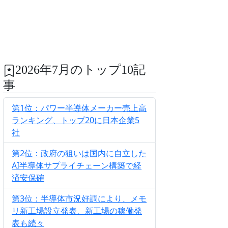
2026年7月のトップ10記
事
第1位：パワー半導体メーカー売上高
ランキング、トップ20に日本企業5
社
第2位：政府の狙いは国内に自立した
AI半導体サプライチェーン構築で経
済安保確
第3位：半導体市況好調により、メモ
リ新工場設立発表、新工場の稼働発
表も続々