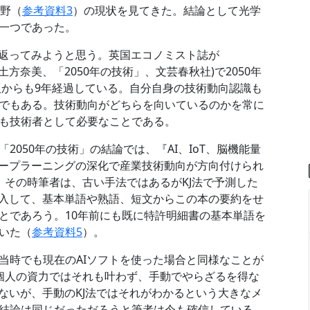
野（
参考資料3
）の現状を見てきた。結論として光学
一つであった。
り返ってみようと思う。英国エコノミスト誌が
」(邦訳 土方奈美、「2050年の技術」、文芸春秋社)で2050年
版からも9年経過している。自分自身の技術動向認識も
でもある。技術動向がどちらを向いているのかを常に
も技術者として必要なことである。
050年の技術」の結論では、『AI、IoT、脳機能量
ィープラーニングの深化で産業技術動向が方向付けられ
。その時筆者は、古い手法ではあるがKJ法で予測した
挿入して、基本単語や熟語、短文からこの本の要約をせ
とであろう。10年前にも既に特許明細書の基本単語を
いた（
参考資料5
）。
当時でも現在のAIソフトを使った場合と同様なことが
個人の資力ではそれも叶わず、手動でやらざるを得な
ないが、手動のKJ法ではそれがわかるという大きなメ
結論は同じだっただろうと筆者は今も確信している。