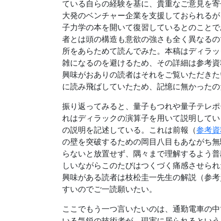
ている自らの経験を基に、貴重なご意見を寄
大発のベンチャー企業を支援しておられるが
子力学の本を開いて復習しているとのことで
者とは頭の構造も意欲の強さも全く異なるの
所をあらためて読んでみた。本稿はディラッ
雑になるのを避けるため、その詳細は参考資
興味がおありの読者はそれをご覧いただきた
に読み飛ばしていたため、記憶に無かったの
振り返ってみると、量子もつれや量子テレポ
れはディラックの演算子を用いて説明してい
の説明を記述している。これは前報（
参考資
の壁を突破するための岡目八目もあながち無
らないと放置せず、隅々まで理解するよう普
しいながらこのたびはつくづく痛感させられ
興味がある読者は枝松圭一先生の解説（参考
すいのでご一読願いたい。
ここでもう一つ言いたいのは、通勤電車の中
いる気鋭の技術者が、現実に居られるという