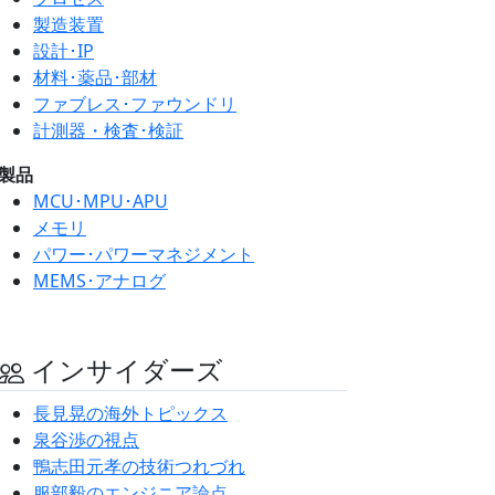
製造装置
設計･IP
材料･薬品･部材
ファブレス･ファウンドリ
計測器・検査･検証
製品
MCU･MPU･APU
メモリ
パワー･パワーマネジメント
MEMS･アナログ
インサイダーズ
長見晃の海外トピックス
泉谷渉の視点
鴨志田元孝の技術つれづれ
服部毅のエンジニア論点