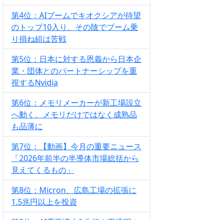
第4位：AIブームでキオクシアが待望
のトップ10入り、その陰でブーム乗
り損ね組は苦戦
第5位：日本に対する恩義から日本企
業・団体とのパートナーシップを重
視するNvidia
第6位：メモリメーカーが新工場設立
へ動く、メモリだけではなく成熟品
も品薄に
第7位：【動画】今月の重要ニュース
「2026年前半の半導体市場総括から
見えてくるもの」
第8位：Micron、広島工場の拡張に
1.5兆円以上を投資