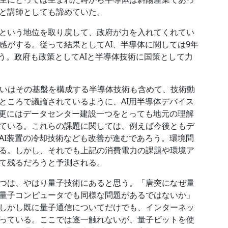
と講師としても諦めていた。
という地位を取り戻して、政府が力を入れてくれてい
感がする。従って結果としてAI、半導体に関しては9年
う。政府も政策としてAIと半導体技術に国策として力
るいはその基盤を構成する半導体技術も含めて、技術動
ところで議論されているように、AI用半導体デバイス
、更にはデータセンター建設一つをとっても地元の理解
ている。これらの課題に関しては、例えば今後ともデ
AI装置の冷却技術なども改善が進むであろう。環境問
る。しかし、それでも上記の消費電力の課題や環境ア
て残るだろうと予測される。
つは、やはり量子技術にあると思う。「唐突になぜ量
量子コンピュータでも同様な問題があるではないか」
しかし既に量子通信についてだけでも、インターネッ
っている。ここでは逐一触れないが、量子ビットを使