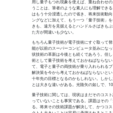
用し量子もつれ現象を使えば、重ね合わせの
うことは、筆者のような素人にも理解できる
はもう十分浸透したので省き、将来技術動向
ングなどに加えて、もう一つ「量子技術」を
きも、遠方を見据えるとハンドルさばきもぶ
た方が間違いも少ない。
もちろん量子技術が電子技術にすぐ取って替
能が以前のスーパーコンピュータ並みになっ
状技術の革新は今後とも続くであろう。但し
術として量子技術を考えておかねばならない
て、電子と量子の両技術が乗り入れられるプ
解決策を今から考えておかねばならないとい
十年先の目標となるのかもしれない。しかし
とは大きな違いがある。光陰矢の如しで、1
量子技術に関しては、現状はまだそのコスト
っていないことも事実である。課題はその「
る。将来その技術課題が解決して、かつコス
クトも大きいことは容易に予測されるところ