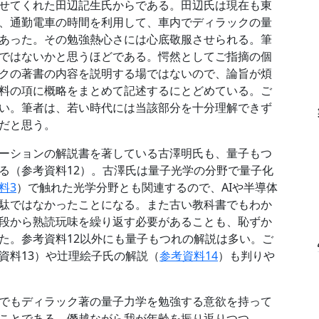
せてくれた田辺記生氏からである。田辺氏は現在も東
、通勤電車の時間を利用して、車内でディラックの量
あった。その勉強熱心さには心底敬服させられる。筆
ではないかと思うほどである。愕然としてご指摘の個
クの著書の内容を説明する場ではないので、論旨が煩
料の項に概略をまとめて記述するにとどめている。ご
い。筆者は、若い時代には当該部分を十分理解できず
だと思う。
ーションの解説書を著している古澤明氏も、量子もつ
る（参考資料12）。古澤氏は量子光学の分野で量子化
料3
）で触れた光学分野とも関連するので、AIや半導体
駄ではなかったことになる。また古い教科書でもわか
段から熟読玩味を繰り返す必要があることも、恥ずか
た。参考資料12以外にも量子もつれの解説は多い。ご
資料13）や辻理絵子氏の解説（
参考資料14
）も判りや
でもディラック著の量子力学を勉強する意欲を持って
ことである。僭越ながら我が年齢を振り返りつつ、