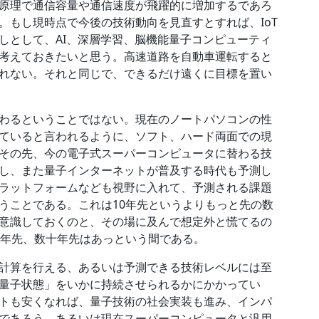
原理で通信容量や通信速度が飛躍的に増加するであろ
。もし現時点で今後の技術動向を見直すとすれば、IoT
しとして、AI、深層学習、脳機能量子コンピューティ
考えておきたいと思う。高速道路を自動車運転すると
れない。それと同じで、できるだけ遠くに目標を置い
わるということではない。現在のノートパソコンの性
ていると言われるように、ソフト、ハード両面での現
その先、今の電子式スーパーコンピュータに替わる技
し、また量子インターネットが普及する時代も予測し
ラットフォームなども視野に入れて、予測される課題
うことである。これは10年先というよりもっと先の数
意識しておくのと、その場に及んで想定外と慌てるの
0年先、数十年先はあっという間である。
計算を行える、あるいは予測できる技術レベルには至
量子状態」をいかに持続させられるかにかかってい
トも安くなれば、量子技術の社会実装も進み、インパ
であろう。あるいは現在スーパーコンピュータと汎用