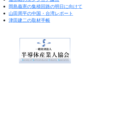
岡島義憲の集積回路の明日に向けて
山田周平の中国・台湾レポート
津田建二の取材手帳