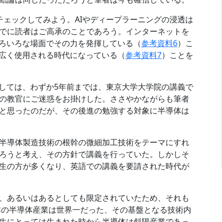
チェックしてみよう。AIやディープラーニングの浸透は
でに読者はご高承のことであろう。インターネットを
いろいろな場面でその力を発揮している（
参考資料6
）こ
で広く使用される時代になっている（
参考資料7
）ことを
関しては、わずか5年前までは、東京大学大学院の講義で
の教官にご迷惑をお掛けした。ささやかながらも筆者
と思ったのだが、その後進の勉強する対象に半導体は
半導体製造技術の根幹の微細加工技術をテーマにすれ
ろうと考え、その方針で講義を行っていた。しかしそ
生の方が多くなり、英語での講義を要請された時代が
、あるいはあるとしても限定されていたため、それも
日本の半導体産業は世界一だった、その基盤となる技術内
生にとっては生まれた時から半導体は斜陽産業であっ