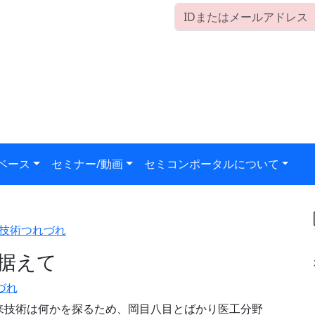
ベース
セミナー/動画
セミコンポータルについて
技術つれづれ
据えて
づれ
将来技術は何かを探るため、岡目八目とばかり医工分野