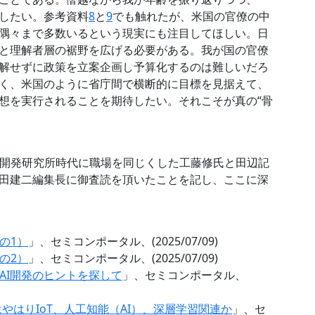
したい。参考資料
8
と
9
でも触れたが、米国の官僚の中
隅々まで多数いるという現実にも注目してほしい。日
と理解者層の裾野を広げる必要がある。我が国の官僚
解せずに政策を立案企画し予算化するのは難しいだろ
く、米国のように省庁間で横断的に目標を見据えて、
想を実行されることを期待したい。それこそが真の“骨
イス開発研究所時代に職場を同じくした工藤修氏と田辺記
田建二編集長に御査読を頂いたことを記し、ここに深
の1）
」、セミコンポータル、(2025/07/09)
の2）
」、セミコンポータル、(2025/07/09)
AI開発のヒントを探して
」、セミコンポータル、
はやはりIoT、人工知能（AI）、深層学習関連か
」、セ