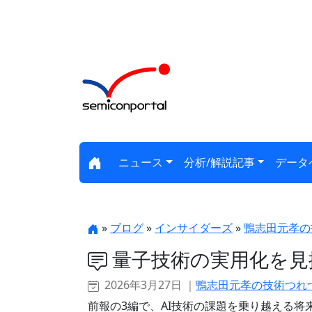
ニュース
分析/解説記事
データ
»
ブログ
»
インサイダーズ
»
鴨志田元孝の
量子技術の実用化を見
2026年3月27日 ｜
鴨志田元孝の技術つれ
前報の3編で、AI技術の課題を乗り越える