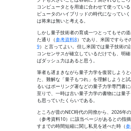
コンピュータとを用途に合わせて使っている
ピュータのハイブリッドの時代になっていく
は将来は無いと考える。
しかし量子技術者の育成一つとってもその道
た通り（
参考資料8
）であり、米国ですらそ
9
）と言ってよい。但し米国では量子技術の
コンセンサスが確立しているだけでも、明確
ばダッシュ力はあると思う。
筆者も遅まきながら量子力学を復習しようと
た、難解な「量子もつれ」を理解しようと試
るいはポーリング著などの量子力学専門書に
至りで、一時は古い量子力学の書物には量子
も思っていたくらいである。
ところが昔のNEC時代の同僚から、2026
（参考資料10）に該当ページがあるとの指
すまでの時間短縮に関し私見を述べた時（
参