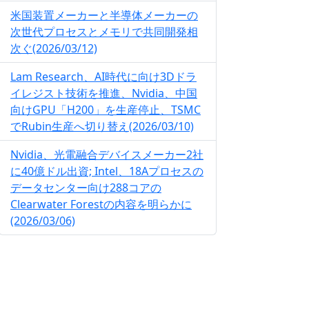
米国装置メーカーと半導体メーカーの
次世代プロセスとメモリで共同開発相
次ぐ(2026/03/12)
Lam Research、AI時代に向け3Dドラ
イレジスト技術を推進、Nvidia、中国
向けGPU「H200」を生産停止、TSMC
でRubin生産へ切り替え(2026/03/10)
Nvidia、光電融合デバイスメーカー2社
に40億ドル出資; Intel、18Aプロセスの
データセンター向け288コアの
Clearwater Forestの内容を明らかに
(2026/03/06)