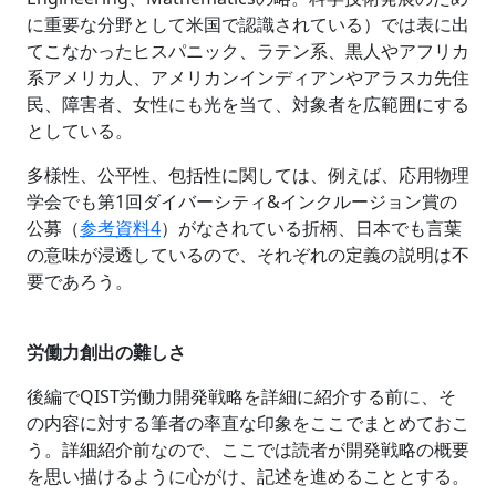
に重要な分野として米国で認識されている）では表に出
てこなかったヒスパニック、ラテン系、黒人やアフリカ
系アメリカ人、アメリカンインディアンやアラスカ先住
民、障害者、女性にも光を当て、対象者を広範囲にする
としている。
多様性、公平性、包括性に関しては、例えば、応用物理
学会でも第1回ダイバーシティ&インクルージョン賞の
公募（
参考資料4
）がなされている折柄、日本でも言葉
の意味が浸透しているので、それぞれの定義の説明は不
要であろう。
労働力創出の難しさ
後編でQIST労働力開発戦略を詳細に紹介する前に、そ
の内容に対する筆者の率直な印象をここでまとめておこ
う。詳細紹介前なので、ここでは読者が開発戦略の概要
を思い描けるように心がけ、記述を進めることとする。