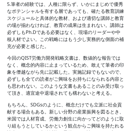
5.筆者の経験では、人種に限らず、いかにまじめで優秀
なポテンシャルを有する層であっても、確たる教育訓練
スケジュールと具体的な教材、および適切な講師と教育
の場が揃わなければ、教育の成果は生まれない。講師は
必ずしもPh.Dである必要はなく、現場のリーダーや中
核人材でよい。この戦略にはもう少し実務的な側面の補
充が必要と感じた。
今回のQIST労働力開発戦略文書は、数値的な報告では
なく、概念的内容に止まっているため、敢えて筆者の印
象を僭越ながら先に記載した。実施記録でもないので、
必ずしも全ての読者がご興味をお持ちになられる内容と
も思われない。このような文書もあることのみ受け取っ
て頂き、適宜途中退場されても構わないと考える。
もちろん、SDGsのように、概念だけでも立派に社会貢
献する場合もある。新しい分野の産業振興を図るとき、
米国では人材育成、労働力創生に向かってどのように取
り組もうとしているかという観点からご興味を持たれる