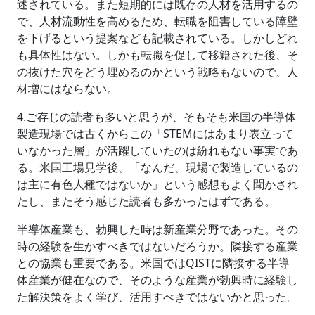
述されている。また短期的には既存の人材を活用するの
で、人材流動性を高めるため、転職を阻害している障壁
を下げるという提案なども記載されている。しかしどれ
も具体性はない。しかも転職を促して移籍された後、そ
の抜けた穴をどう埋めるのかという戦略もないので、人
材増にはならない。
4.ご存じの読者も多いと思うが、そもそも米国の半導体
製造現場では古くからこの「STEMにはあまり表立って
いなかった層」が活躍していたのは紛れもない事実であ
る。米国工場見学後、「なんだ、現場で製造しているの
は主に有色人種ではないか」という感想もよく聞かされ
たし、またそう感じた読者も多かったはずである。
半導体産業も、勃興した時は新産業分野であった。その
時の経験を生かすべきではないだろうか。隣接する産業
との協業も重要である。米国ではQISTに隣接する半導
体産業が健在なので、そのような産業が勃興時に経験し
た解決策をよく学び、活用すべきではないかと思った。