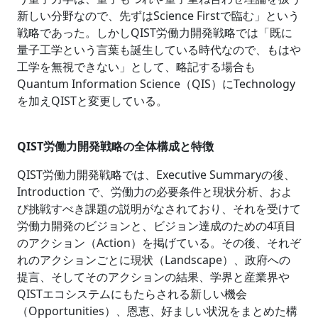
新しい分野なので、先ずはScience Firstで臨む」という
戦略であった。しかしQIST労働力開発戦略では「既に
量子工学という言葉も誕生している時代なので、もはや
工学を無視できない」として、略記する場合も
Quantum Information Science（QIS）にTechnology
を加えQISTと変更している。
QIST労働力開発戦略の全体構成と特徴
QIST労働力開発戦略では、Executive Summaryの後、
Introduction で、労働力の必要条件と現状分析、およ
び挑戦すべき課題の説明がなされており、それを受けて
労働力開発のビジョンと、ビジョン達成のための4項目
のアクション（Action）を掲げている。その後、それぞ
れのアクションごとに現状（Landscape）、政府への
提言、そしてそのアクションの結果、学界と産業界や
QISTエコシステムにもたらされる新しい機会
（Opportunities）、恩恵、好ましい状況をまとめた構