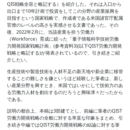
QIS戦略全容と略記する）を紹介した。それは入口から
出口まで10年計画で投資をしてこの分野の産業振興を
目指すという国家戦略で、作成者である米国諸官庁配属
官僚のレベルの高さを実感させる文書であった。その
後、2022年2月に、当該産業を担う労働力
（Workforce）育成に絞った「量子情報科学技術労働
力開発国家戦略計画」(参考資料3)(以下QIST労働力開発
戦略と略記する)が発表されているので、引き続きご紹
介したい。
生産技術や製造技術を人材不足の新天地や新企業に移管
することの難しさを嫌というほど経験した筆者は、新し
い産業分野を興すとき、米国ではいかにして技術力のあ
る労働力人材を創出するのだろうと興味津々だったから
である。
説明の都合上、本稿は3部建てとし、前編に筆者のQIST
労働力開発戦略の全般に対する率直な印象をまとめ、引
き続き中編ではQIST労働力開発戦略の結論に対する筆