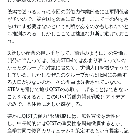
後編で述べるように今回の労働力作業部会には軍関係者
が多いので、競合国を念頭に置けば、ここで手の内をさ
らけ出す必要はないという判断があるのかもしれないと
も推測される。しかしここでは拙速な判断は避けておこ
う。
3.新しい産業の担い手として、前述のようにこの労働力
開発に当たっては、過去STEMではあまり表立っていな
かったグループも対象に含めて、労働人口を増やそうと
している。しかしなぜこのグループからSTEMに参画す
る人口が少ないのか、その理由は分析されていない。
STEMを避けて通りQISTのみ取り上げることはできない
ことを考えると、このQIST労働力開発戦略はアイデア
のみで、具体策に乏しい感がする。
確かにQIST労働力開発戦略には、広報宣伝を活性化
し、中長期的にはQISTの重要性を周知徹底するとか、
産学共同で教育カリキュラムを策定するという提案も記