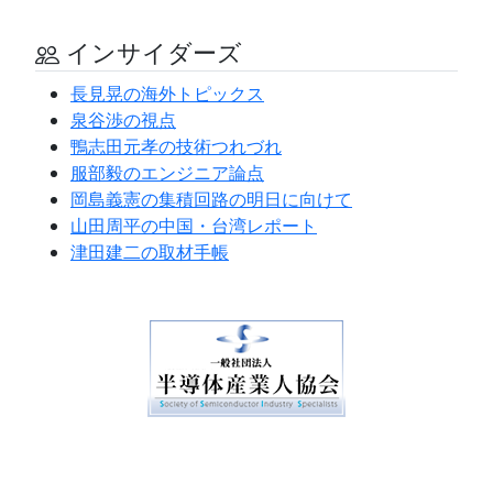
インサイダーズ
長見晃の海外トピックス
泉谷渉の視点
鴨志田元孝の技術つれづれ
服部毅のエンジニア論点
岡島義憲の集積回路の明日に向けて
山田周平の中国・台湾レポート
津田建二の取材手帳