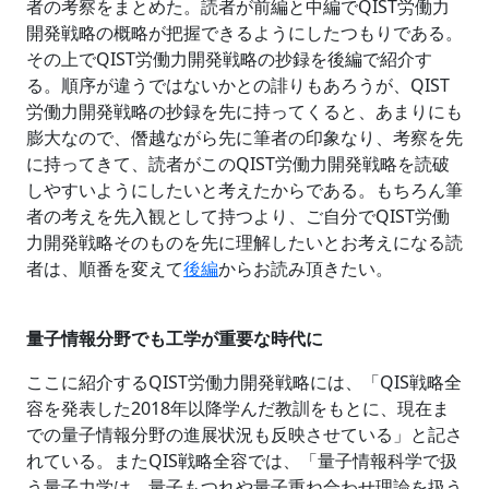
者の考察をまとめた。読者が前編と中編でQIST労働力
開発戦略の概略が把握できるようにしたつもりである。
その上でQIST労働力開発戦略の抄録を後編で紹介す
る。順序が違うではないかとの誹りもあろうが、QIST
労働力開発戦略の抄録を先に持ってくると、あまりにも
膨大なので、僭越ながら先に筆者の印象なり、考察を先
に持ってきて、読者がこのQIST労働力開発戦略を読破
しやすいようにしたいと考えたからである。もちろん筆
者の考えを先入観として持つより、ご自分でQIST労働
力開発戦略そのものを先に理解したいとお考えになる読
者は、順番を変えて
後編
からお読み頂きたい。
量子情報分野でも工学が重要な時代に
ここに紹介するQIST労働力開発戦略には、「QIS戦略全
容を発表した2018年以降学んだ教訓をもとに、現在ま
での量子情報分野の進展状況も反映させている」と記さ
れている。またQIS戦略全容では、「量子情報科学で扱
う量子力学は、量子もつれや量子重ね合わせ理論を扱う