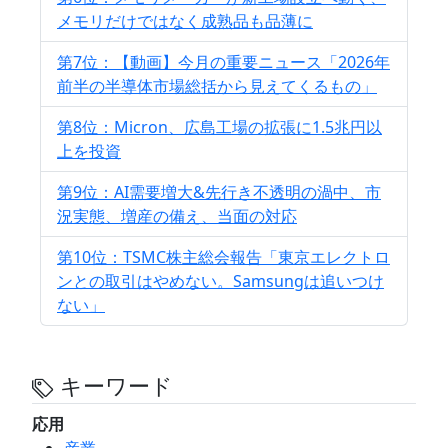
メモリだけではなく成熟品も品薄に
第7位：【動画】今月の重要ニュース「2026年
前半の半導体市場総括から見えてくるもの」
第8位：Micron、広島工場の拡張に1.5兆円以
上を投資
第9位：AI需要増大&先行き不透明の渦中、市
況実態、増産の備え、当面の対応
第10位：TSMC株主総会報告「東京エレクトロ
ンとの取引はやめない。Samsungは追いつけ
ない」
キーワード
応用
産業