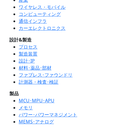
ワイヤレス・モバイル
コンピューティング
通信インフラ
カーエレクトロニクス
設計&製造
プロセス
製造装置
設計･IP
材料･薬品･部材
ファブレス･ファウンドリ
計測器・検査･検証
製品
MCU･MPU･APU
メモリ
パワー･パワーマネジメント
MEMS･アナログ