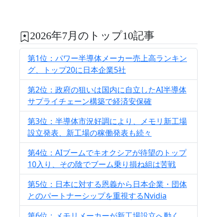
2026年7月のトップ10記事
第1位：パワー半導体メーカー売上高ランキン
グ、トップ20に日本企業5社
第2位：政府の狙いは国内に自立したAI半導体
サプライチェーン構築で経済安保確
第3位：半導体市況好調により、メモリ新工場
設立発表、新工場の稼働発表も続々
第4位：AIブームでキオクシアが待望のトップ
10入り、その陰でブーム乗り損ね組は苦戦
第5位：日本に対する恩義から日本企業・団体
とのパートナーシップを重視するNvidia
第6位：メモリメーカーが新工場設立へ動く、