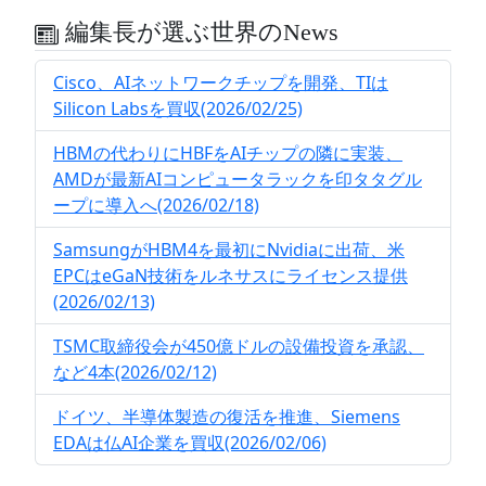
編集長が選ぶ世界のNews
Cisco、AIネットワークチップを開発、TIは
Silicon Labsを買収(2026/02/25)
HBMの代わりにHBFをAIチップの隣に実装、
AMDが最新AIコンピュータラックを印タタグル
ープに導入へ(2026/02/18)
SamsungがHBM4を最初にNvidiaに出荷、米
EPCはeGaN技術をルネサスにライセンス提供
(2026/02/13)
TSMC取締役会が450億ドルの設備投資を承認、
など4本(2026/02/12)
ドイツ、半導体製造の復活を推進、Siemens
EDAは仏AI企業を買収(2026/02/06)