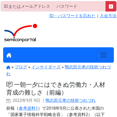
ID・パスワードを忘れた
｜
入会方法
»
ブログ
»
インサイダーズ
»
鴨志田元孝の技術つれづ
れ
一朝一夕にはできぬ労働力・人材
育成の難しさ（前編）
2022年9月 9日 ｜
鴨志田元孝の技術つれづれ
前報（
参考資料1
）で2018年9月に公表された米国の
「国家量子情報科学戦略全容」（参考資料2）（以下