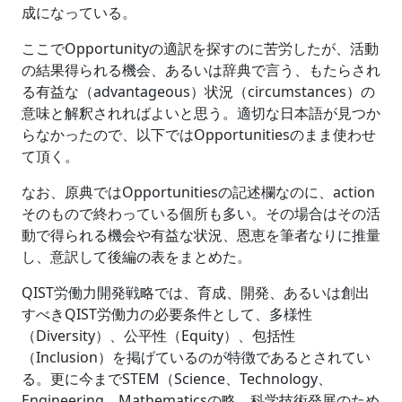
成になっている。
ここでOpportunityの適訳を探すのに苦労したが、活動
の結果得られる機会、あるいは辞典で言う、もたらされ
る有益な（advantageous）状況（circumstances）の
意味と解釈されればよいと思う。適切な日本語が見つか
らなかったので、以下ではOpportunitiesのまま使わせ
て頂く。
なお、原典ではOpportunitiesの記述欄なのに、action
そのもので終わっている個所も多い。その場合はその活
動で得られる機会や有益な状況、恩恵を筆者なりに推量
し、意訳して後編の表をまとめた。
QIST労働力開発戦略では、育成、開発、あるいは創出
すべきQIST労働力の必要条件として、多様性
（Diversity）、公平性（Equity）、包括性
（Inclusion）を掲げているのが特徴であるとされてい
る。更に今までSTEM（Science、Technology、
Engineering、Mathematicsの略。科学技術発展のため