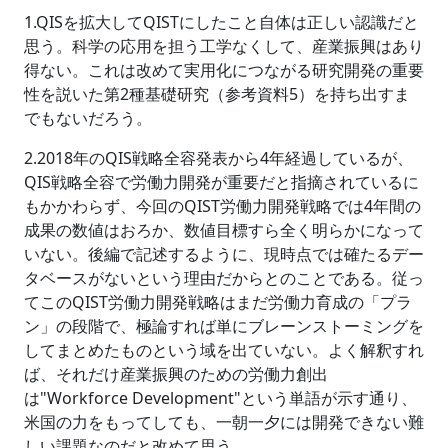
1.QISを拡大してQISTにしたこと自体は正しい認識だと
思う。科学の応用を担う工学なくして、産業振興はあり
得ない。これは改めて実用化につながる研究開発の重要
性を説いた第2種基礎研究（参考資料5）を持ち出すま
でもないだろう。
2.2018年のQIS戦略全容発表から4年経過しているが、
QIS戦略全容で労働力開発が重要だと指摘されているに
もかかわらず、今回のQIST労働力開発戦略では4年間の
成果の数値はおろか、数値目標すら全く明らかになって
いない。後編で記述するように、現時点では確たるデー
タベースがないという理由だからとのことである。従っ
てこのQIST労働力開発戦略はまだ労働力育成の「プラ
ン」の段階で、極論すれば単にブレーンストーミングを
してまとめたものという域を出ていない。よく解釈すれ
ば、それだけ産業振興のための労働力創出
は"Workforce Development"という単語が示す通り、
米国の力をもってしても、一朝一夕には開発できない難
しい課題なのだと改めて思う。