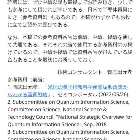
読者には、ぜひ中編以降も最後までお読み頂き、少しで
も参考にして頂ければ幸いである。日米で半導体再興に
動き（参考資料6）もあるので、本稿がわずかでもお役
に立てば望外の喜びである。
なお、本稿での参考資料番号は前編、中編、後編を通し
て共通である。それぞれの編で使用する参考資料のみ掲
げているので、中編や後編では資料番号が飛んでいる場
合もあることを最初にお断りしておく。
技術コンサルタント 鴨志田元孝
参考資料（前編）
1. 鴨志田元孝、「
米国の量子情報科学産業振興政策か
らわかる国家戦略
」、セミコンポータル (2022/05/26)
2. Subcommittee on Quantum Information Science,
Committee on Science, National Science &
Technology Council, "National Strategic Overview for
Quantum Information Science", Sep. 2018
3. Subcommittee on Quantum Information Science,
Committee on Science, National Science &